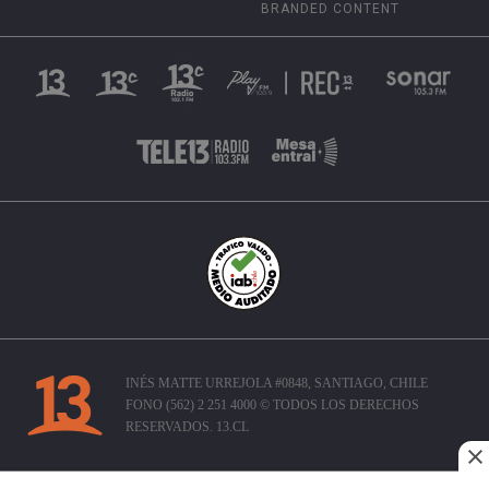
BRANDED CONTENT
INÉS MATTE URREJOLA #0848, SANTIAGO, CHILE
FONO (562) 2 251 4000 © TODOS LOS DERECHOS
RESERVADOS. 13.CL