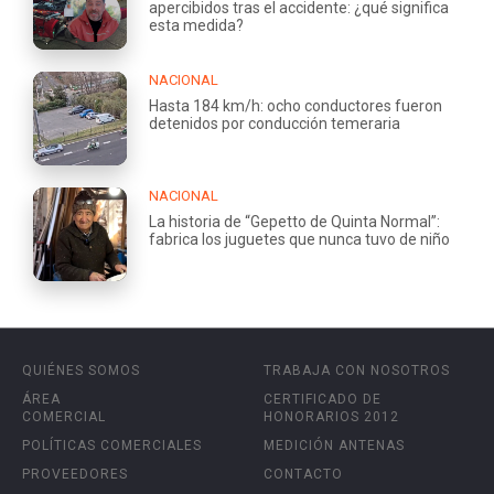
apercibidos tras el accidente: ¿qué significa
esta medida?
NACIONAL
Hasta 184 km/h: ocho conductores fueron
detenidos por conducción temeraria
NACIONAL
La historia de “Gepetto de Quinta Normal”:
fabrica los juguetes que nunca tuvo de niño
QUIÉNES SOMOS
TRABAJA CON NOSOTROS
ÁREA
CERTIFICADO DE
COMERCIAL
HONORARIOS 2012
POLÍTICAS COMERCIALES
MEDICIÓN ANTENAS
PROVEEDORES
CONTACTO