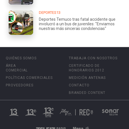
DEPORTES13
Deportes Temuco tras fatal accidente que
involucró a un bus de juveniles: "Enviamos
nuestras más sinceras condolencias"
QUIÉNES SOMOS
TRABAJA CON NOSOTROS
ÁREA
CERTIFICADO DE
COMERCIAL
HONORARIOS 2012
POLÍTICAS COMERCIALES
MEDICIÓN ANTENAS
PROVEEDORES
CONTACTO
BRANDED CONTENT