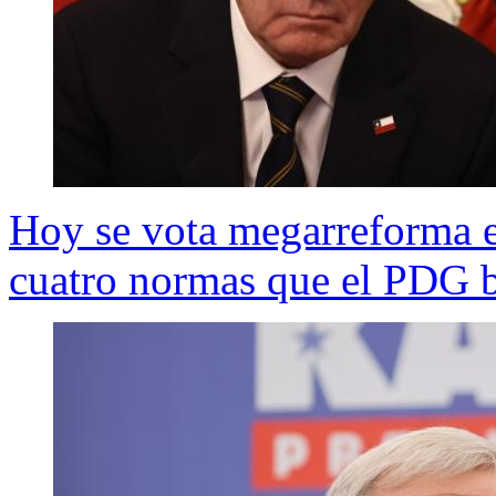
Hoy se vota megarreforma e
cuatro normas que el PDG b