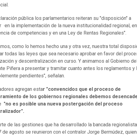
cial.
claración pública los parlamentarios reiteran su "disposición" a
r ·en la implementación de la nueva institucionalidad regional, en
encia de competencias y en una Ley de Rentas Regionales".
mos, como lo hemos hecho una y otra vez, nuestra total disposi
r todas las leyes que sea necesario aprobar en favor del proc
ización y descentralización en curso. Y animamos al Gobierno de
te Piñera a presentar y tramitar cuanto antes los reglamentos y
lemente pendientes", señalan.
adores agregan esta
r "convencidos que el proceso de
amiento de los gobiernos regionales debemos desencade
e
"no es posible una nueva postergación del proceso
ralizador".
te de las gestiones que ha desarrollado la bancada regionalista,
 de agosto se reunieron con el contralor Jorge Bermúdez, quien