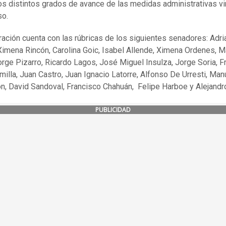
los distintos grados de avance de las medidas administrativas v
so.
ración cuenta con las rúbricas de los siguientes senadores: Adri
imena Rincón, Carolina Goic, Isabel Allende, Ximena Ordenes, M
orge Pizarro, Ricardo Lagos, José Miguel Insulza, Jorge Soria, F
illa, Juan Castro, Juan Ignacio Latorre, Alfonso De Urresti, Ma
, David Sandoval, Francisco Chahuán, Felipe Harboe y Alejandro 
PUBLICIDAD