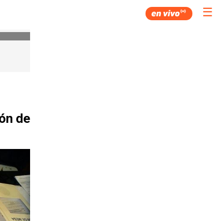
☰
ión de