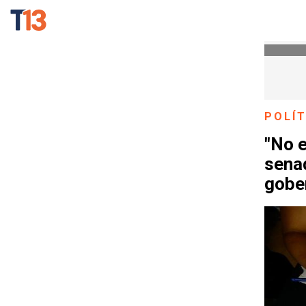
POLÍT
"No e
senad
gobe