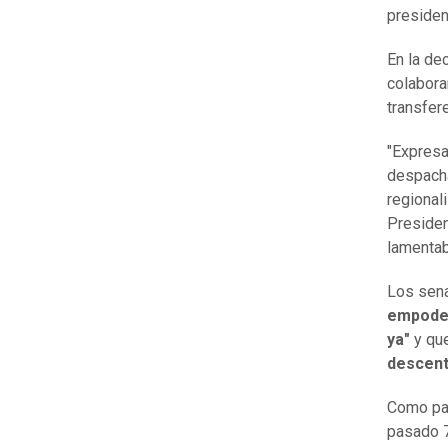
presiden
En la de
colabora
transfer
"Expresa
despacha
regional
Presiden
lamentab
Los sen
empoder
ya"
y qu
descent
Como par
pasado 7