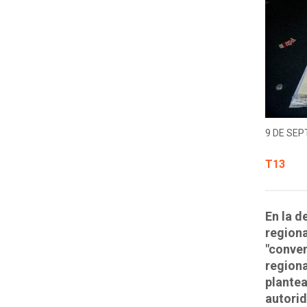
9 DE SEP
T13
En la d
regiona
"conve
region
plantea
autorid