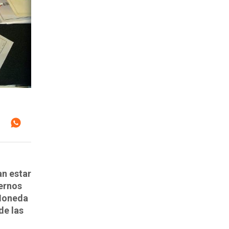
an estar
ernos
 Moneda
de las