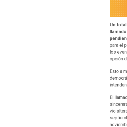
Un total
llamado
pendien
para el 
los even
opción d
Esto a m
democrát
intenden
El llama
sincerar
vio alte
septiemb
noviembr