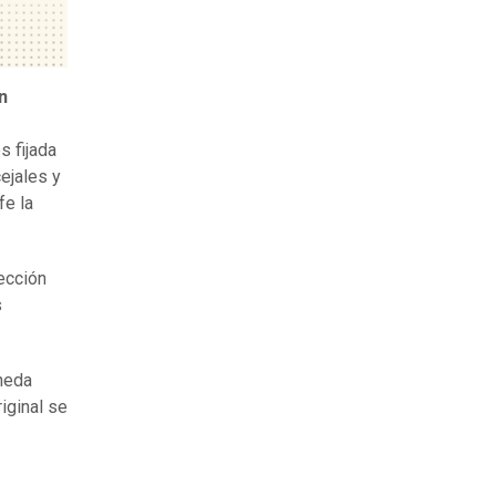
n
s fijada
ejales y
fe la
ección
s
oneda
iginal se