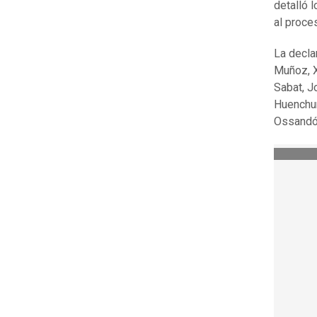
detalló 
al proce
La decla
Muñoz, X
Sabat, J
Huenchum
Ossandón