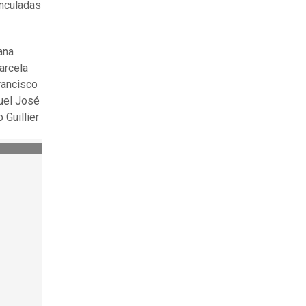
inculadas
ana
arcela
rancisco
nuel José
Guillier