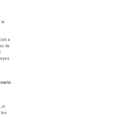
 la
ción a
eso de
l
 leyes
narlo
 el
 les