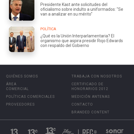
Presidente Kast ante solicitudes del
oficialismo sobre indulto a uniformados: "Se
van a analizar en su mérito"
POLÍTICA
¿Qué es la Unión Interparlamentaria? El
organismo que aspira presidir Rojo Edwards
con respaldo del Gobierno
QUIÉNES SOMOS
TRABAJA CON NOSOTROS
ÁREA
CERTIFICADO DE
COMERCIAL
HONORARIOS 2012
POLÍTICAS COMERCIALES
MEDICIÓN ANTENAS
PROVEEDORES
CONTACTO
BRANDED CONTENT