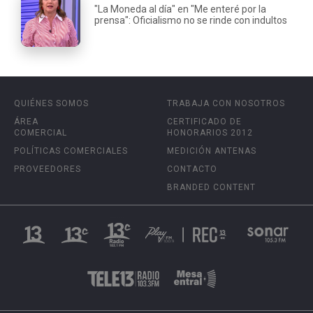
"La Moneda al día" en "Me enteré por la
prensa": Oficialismo no se rinde con indultos
QUIÉNES SOMOS
TRABAJA CON NOSOTROS
ÁREA
CERTIFICADO DE
COMERCIAL
HONORARIOS 2012
POLÍTICAS COMERCIALES
MEDICIÓN ANTENAS
PROVEEDORES
CONTACTO
BRANDED CONTENT