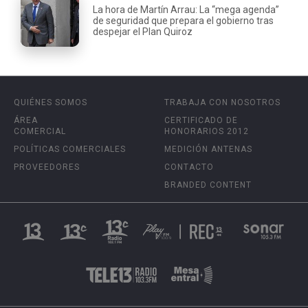
La hora de Martín Arrau: La “mega agenda”
de seguridad que prepara el gobierno tras
despejar el Plan Quiroz
QUIÉNES SOMOS
TRABAJA CON NOSOTROS
ÁREA
CERTIFICADO DE
COMERCIAL
HONORARIOS 2012
POLÍTICAS COMERCIALES
MEDICIÓN ANTENAS
PROVEEDORES
CONTACTO
BRANDED CONTENT