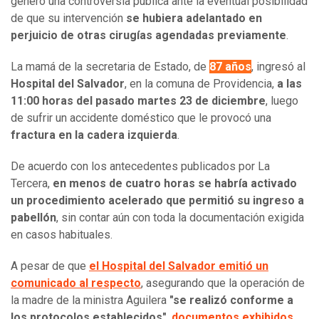
generó una controversia pública ante la eventual posibilidad
de que su intervención
se hubiera adelantado en
perjuicio de otras cirugías agendadas previamente
.
La mamá de la secretaria de Estado, de
87 años
, ingresó al
Hospital del Salvador
, en la comuna de Providencia,
a las
11:00 horas del pasado martes 23 de diciembre
, luego
de sufrir un accidente doméstico que le provocó una
fractura en la cadera izquierda
.
De acuerdo con los antecedentes publicados por La
Tercera,
en menos de cuatro horas se habría activado
un procedimiento acelerado que permitió su ingreso a
pabellón
, sin contar aún con toda la documentación exigida
en casos habituales.
A pesar de que
el Hospital del Salvador emitió un
comunicado al respecto
, asegurando que la operación de
la madre de la ministra Aguilera
"se realizó conforme a
los protocolos establecidos"
,
documentos exhibidos