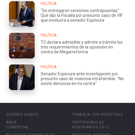
POLÍTICA
"Se entregaron versiones contrapuestas":
Qué dijo la Fiscalía por presunto caso de VIF
que involucra a senador Espinoza
POLÍTICA
TC declara admisible y admite a trámite los
tres requerimientos de la oposición en
contra de Megarreforma
POLÍTICA
Senador Espinoza ante investigación por
presunto caso de violencia intrafamiliar: "No
existe denuncia en mi contra"
QUIÉNES SOMOS
TRABAJA CON NOSOTROS
ÁREA
CERTIFICADO DE
COMERCIAL
HONORARIOS 2012
POLÍTICAS COMERCIALES
MEDICIÓN ANTENAS