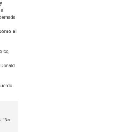
y
 a
obernada
como el
xico,
e Donald
cuerdo.
: “No