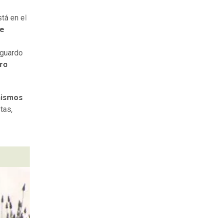
tá en el
de
sguardo
ro
ismos
tas,