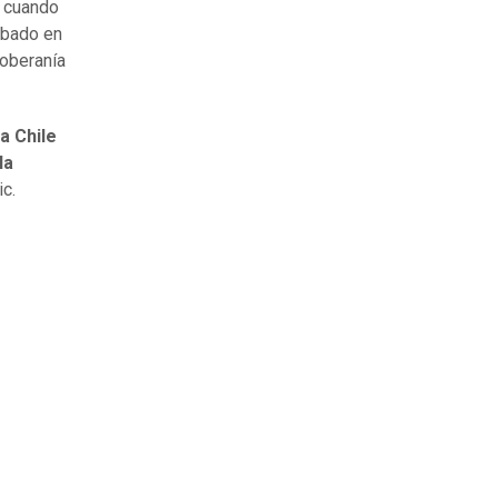
 cuando
obado en
soberanía
a Chile
la
ic.