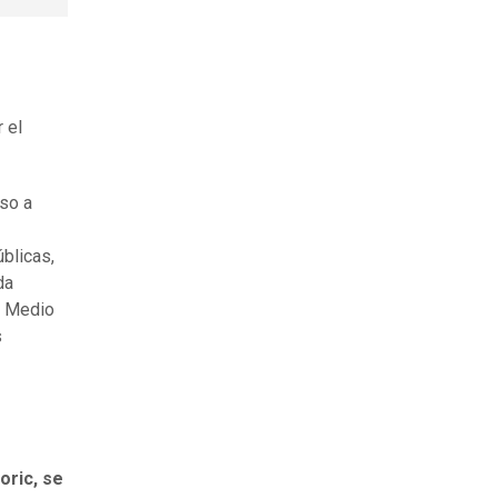
 el
eso a
blicas,
da
, Medio
s
oric, se