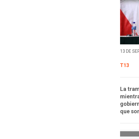
13 DE SE
T13
La tram
mientra
gobiern
que son