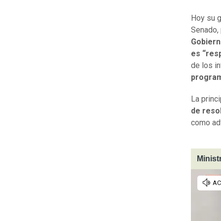
Hoy su g
Senado, 
Gobierno
es “res
de los i
program
La princ
de reso
como adv
Minist