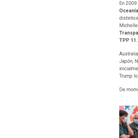
En 2009
Oceaní
distinto
Michelle
Transpa
TPP 11.
Australi
Japón, N
inicialm
Trump lo
De mome