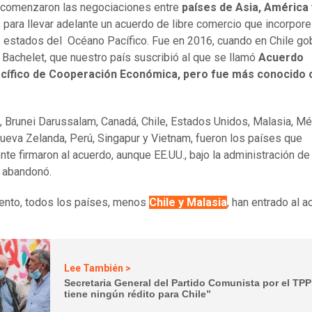
 comenzaron las negociaciones entre
países de Asia, América 
a
para llevar adelante un acuerdo de libre comercio que incorpore
s estados del Océano Pacífico. Fue en 2016, cuando en Chile g
 Bachelet, que nuestro país suscribió al que se llamó
Acuerdo
cífico de Cooperación Económica, pero fue más conocido 
a, Brunei Darussalam, Canadá, Chile, Estados Unidos, Malasia, Mé
ueva Zelanda, Perú, Singapur y Vietnam, fueron los países que
ente firmaron al acuerdo, aunque EE.UU., bajo la administración d
 abandonó.
nto, todos los países, menos
Chile y Malasia
, han entrado al a
Lee También >
Secretaria General del Partido Comunista por el TPP
tiene ningún rédito para Chile”