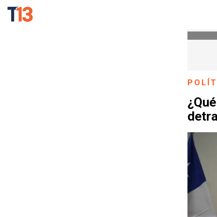
POLÍT
¿Qué
detra