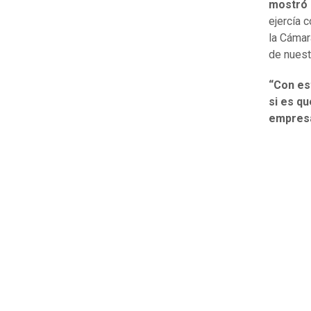
mostró e
ejercía 
la Cámar
de nuest
“Con es
si es qu
empresa