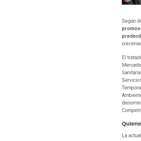
Según di
promove
predeci
crecimie
El trata
Mercados
Sanitari
Servicio
Temporal
Ambiente
denomina
Competit
Quiene
La actua