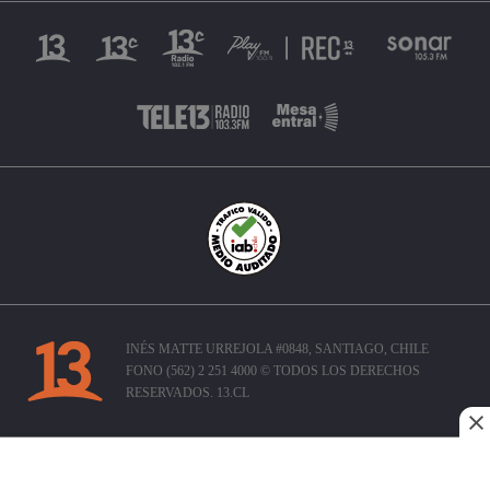
INÉS MATTE URREJOLA #0848, SANTIAGO, CHILE
FONO (562) 2 251 4000 © TODOS LOS DERECHOS
RESERVADOS. 13.CL