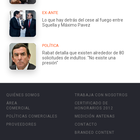
EX-ANTE
Lo que hay detrás del cese al fuego entre
Squella y Máximo Pavez
POLÍTICA
Rabat detalla que existen alrededor de 80
solicitudes de indultos: "No existe una
presión"
QUIÉNES SOMOS
TRABAJA CON NOSOTROS
ÁREA
CERTIFICADO DE
COMERCIAL
HONORARIOS 2012
POLÍTICAS COMERCIALES
MEDICIÓN ANTENAS
PROVEEDORES
CONTACTO
BRANDED CONTENT