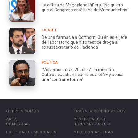
La crítica de Magdalena Piñera: "No quiero
que el Congreso esté lleno de Manouchehris"
EX-ANTE
De una farmacia a Corthorn: Quién es el jefe
del laboratorio que hizo test de droga al
exsubsecretario de Hacienda
POLÍTICA
"Volvemos atrás 20 años": exministro
Cataldo cuestiona cambios al SAE y acusa
una "contrarreforma"
QUIÉNES SOMOS
TRABAJA CON NOSOTROS
ÁREA
CERTIFICADO DE
COMERCIAL
HONORARIOS 2012
POLÍTICAS COMERCIALES
MEDICIÓN ANTENAS