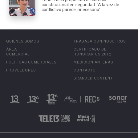
constitucional en seguridad: "A la vez de
conflictivo parece innecesario"
QUIÉNES SOMOS
TRABAJA CON NOSOTROS
ÁREA
CERTIFICADO DE
COMERCIAL
HONORARIOS 2012
POLÍTICAS COMERCIALES
MEDICIÓN ANTENAS
PROVEEDORES
CONTACTO
BRANDED CONTENT