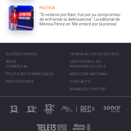
POLÍTICA
"Si votaron por Kast, fue por su compromiso
de enfrentar la delincuencia": La editorial de
Mónica Pérez en 'Me enteré por la prensa'
QUIÉNES SOMOS
TRABAJA CON NOSOTROS
ÁREA
CERTIFICADO DE
COMERCIAL
HONORARIOS 2012
POLÍTICAS COMERCIALES
MEDICIÓN ANTENAS
PROVEEDORES
CONTACTO
BRANDED CONTENT