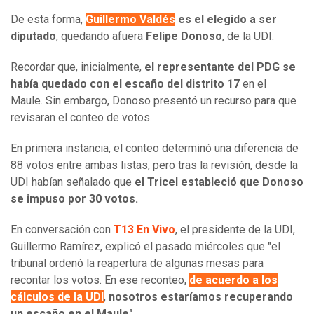
De esta forma,
Guillermo Valdés
es el elegido a ser
diputado
, quedando afuera
Felipe Donoso
, de la UDI.
Recordar que, inicialmente,
el representante del PDG se
había quedado con el escaño del distrito 17
en el
Maule. Sin embargo, Donoso presentó un recurso para que
revisaran el conteo de votos.
En primera instancia, el conteo determinó una diferencia de
88 votos entre ambas listas, pero tras la revisión, desde la
UDI habían señalado que
el Tricel estableció que Donoso
se impuso por 30 votos.
En conversación con
T13 En Vivo
, el presidente de la UDI,
Guillermo Ramírez, explicó el pasado miércoles que "el
tribunal ordenó la reapertura de algunas mesas para
recontar los votos. En ese reconteo,
de acuerdo a los
cálculos de la UDI
,
nosotros estaríamos recuperando
un escaño en el Maule"
.