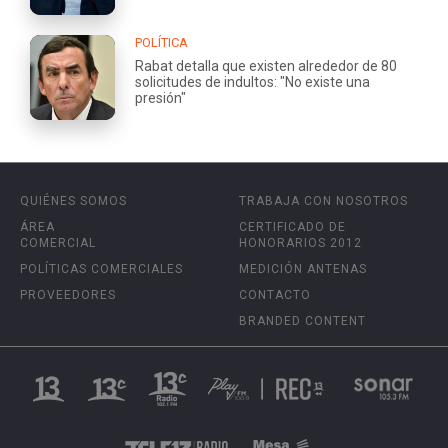
POLÍTICA
Rabat detalla que existen alrededor de 80
solicitudes de indultos: "No existe una
presión"
QUIÉNES SOMOS
TRABAJA CON NOSOTROS
ÁREA
CERTIFICADO DE
COMERCIAL
HONORARIOS 2012
POLÍTICAS COMERCIALES
MEDICIÓN ANTENAS
PROVEEDORES
CONTACTO
BRANDED CONTENT