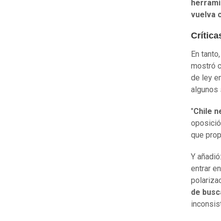
herrami
vuelva c
Crítica
En tanto,
mostró c
de ley e
algunos 
"
Chile n
oposició
que propo
Y añadió
entrar e
polariza
de busc
inconsist