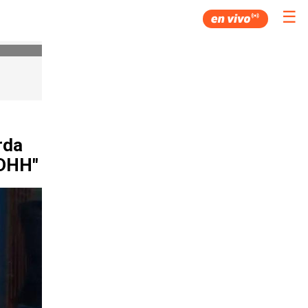
☰
rda
DDHH"