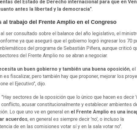
entas del Estado de Derecho internacional para que en Ve
uanto antes la libertad y la democracia"
.
s al trabajo del Frente Amplio en el Congreso
 al ser consultado sobre el balance del año legislativo, el minist
onforme ya que aseguró que el gobierno logró ingresar los 70 
mblemáticos del programa de Sebastián Piñera, aunque criticó q
sectores del Frente Amplio no se abran a negociar.
ecesita un buen gobierno y también una buena oposición
, el
n es fiscalizar, pero también hay que proponer, mejorar los proy
ne el Ejecutivo", dijo.
: "Hay sectores de la oposición que lo único que hacen es decir 'n
n conflicto, acusar constitucionalmente y establecer ambientes d
ción. Lo que uno ve en general en
el Frente Amplio es una inc
ar acuerdos
, en general es siempre decir 'no', o incluso la
encia de en las comisiones votar sí y en la sala votar no".