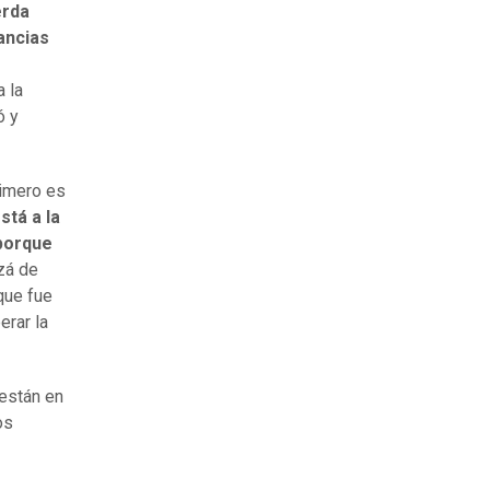
erda
ancias
a la
ó y
rimero es
tá a la
 porque
zá de
que fue
erar la
están en
os