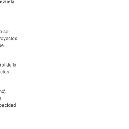
nezuela
ro se
proyectos
ue
 rol de la
ectos
o',
e
apacidad