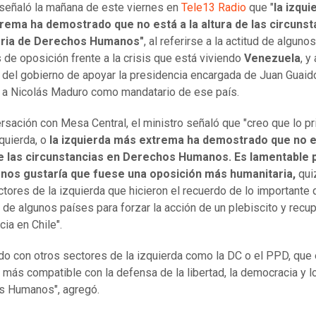
señaló la mañana de este viernes en
Tele13 Radio
que "
la izqui
rema ha demostrado que no está a la altura de las circunst
ria de Derechos Humanos"
, al referirse a la actitud de algunos
 de oposición frente a la crisis que está viviendo
Venezuela
, y 
 del gobierno de apoyar la presidencia encargada de Juan Guaid
 a Nicolás Maduro como mandatario de ese país.
rsación con Mesa Central, el ministro señaló que "creo que lo p
zquierda, o
la izquierda más extrema ha demostrado que no es
de las circunstancias en Derechos Humanos. Es lamentable
 nos gustaría que fuese una oposición más humanitaria,
qui
tores de la izquierda que hicieron el recuerdo de lo importante 
n de algunos países para forzar la acción de un plebiscito y recup
ia en Chile".
o con otros sectores de la izquierda como la DC o el PPD, que 
a más compatible con la defensa de la libertad, la democracia y l
s Humanos", agregó.