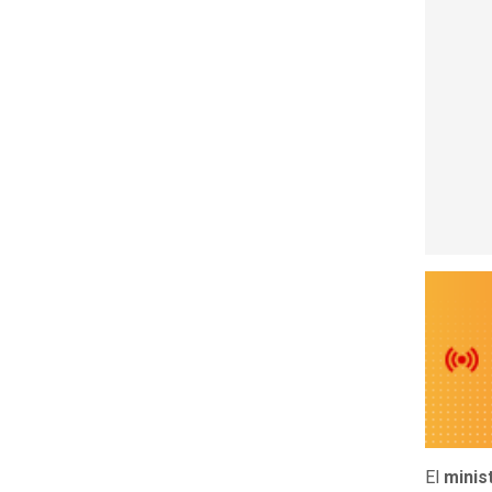
El
minis