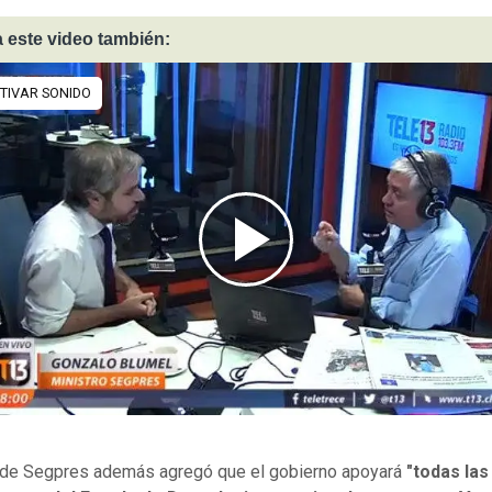
 este video también:
ar de Segpres además agregó que el gobierno apoyará
"todas las