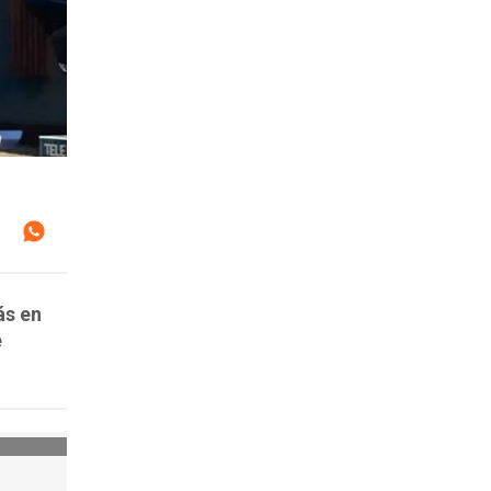
ás en
e