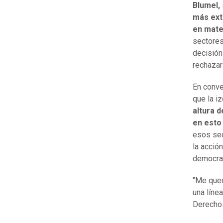
Blumel,
más ext
en mate
sectores
decisión
rechazar
En conve
que la i
altura 
en esto
esos sec
la acció
democrac
"Me qued
una líne
Derecho