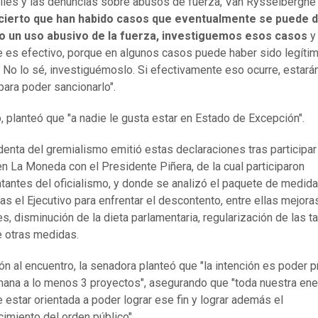
viles y las denuncias sobre abusos de fuerza, Van Rysselberghe
cierto que han habido casos que eventualmente se puede d
o un uso abusivo de la fuerza, investiguemos esos casos
y
e es efectivo, porque en algunos casos puede haber sido legíti
 No lo sé, investiguémoslo. Si efectivamente eso ocurre, estará
para poder sancionarlo".
, planteó que "a nadie le gusta estar en Estado de Excepción".
denta del gremialismo emitió estas declaraciones tras participar
en La Moneda con el Presidente Piñera, de la cual participaron
tantes del oficialismo, y donde se analizó el paquete de medid
as el Ejecutivo para enfrentar el descontento, entre ellas mejora
s, disminución de la dieta parlamentaria, regularización de las ta
re otras medidas.
ión al encuentro, la senadora planteó que "la intención es poder 
ana a lo menos 3 proyectos", asegurando que "toda nuestra ene
e estar orientada a poder lograr ese fin y lograr además el
cimiento del orden público".