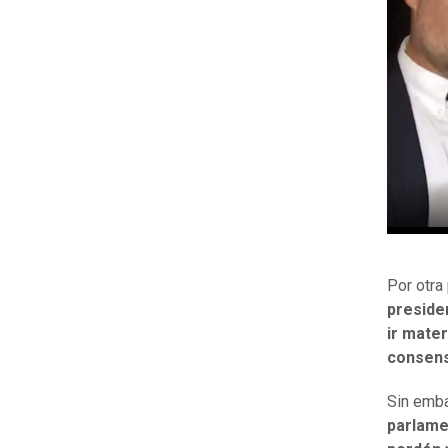
Por otra
preside
ir mate
consens
Sin emba
parlame