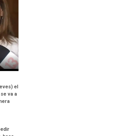
eves) el
 se va a
nera
edir