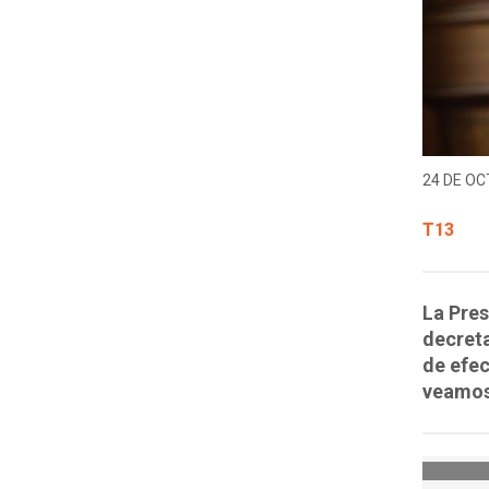
24 DE OC
T13
La Pres
decreta
de efec
veamos 