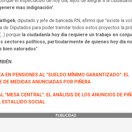
orque el espectáculo de hoy día, lejos de alegrar a la ciudadanía
genere mas indignación
".
athgeb
, diputado y jefe de bancada RN, afirmó que "existe la vo
a de Diputados para poder tramitar todos estos proyectos la pr
...) porque
la ciudadanía hoy dia requiere un trabajo en conj
os sectores políticos, particularmente de quienes hoy día n
 bien valorados
".
MBIÉN
ZA EN PENSIONES AL "SUELDO MÍNIMO GARANTIZADO": EL
E DE MEDIDAS ANUNCIADAS POR PIÑERA
L "MESA CENTRAL": EL ANÁLISIS DE LOS ANUNCIOS DE PI
L ESTALLIDO SOCIAL
PUBLICIDAD