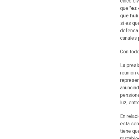
cinco ci
que "
es 
que hub
si es qu
defensa.
canales 
Con todo
La presi
reunión 
represen
anunciad
pensione
luz, ent
En relac
esta sem
tiene qu
restable