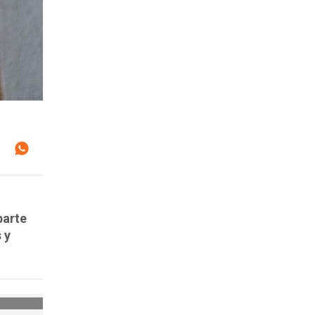
parte
 y