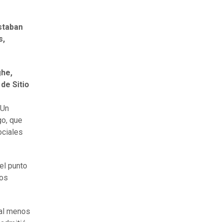
estaban
s,
ghe,
de Sitio
Un
o, que
ociales
el punto
los
 al menos