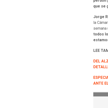
perdón
p
que se 
Jorge R
la Cámar
semana (
todos l
estamos
LEE TA
DEL AL
DETALL
ESPECIA
ANTE E