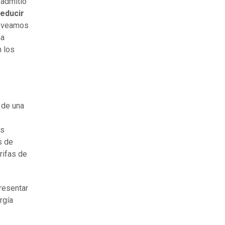
 admitió
educir
 veamos
ma
n los
 de una
as
s de
rifas de
presentar
rgía