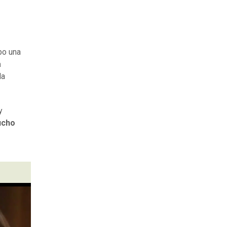
ubo una
a
la
y
ucho