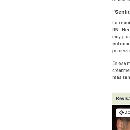
"Senti
La reun
RN. Her
muy posi
enfocad
primera
En esa m
créanme 
más tem
Revisa