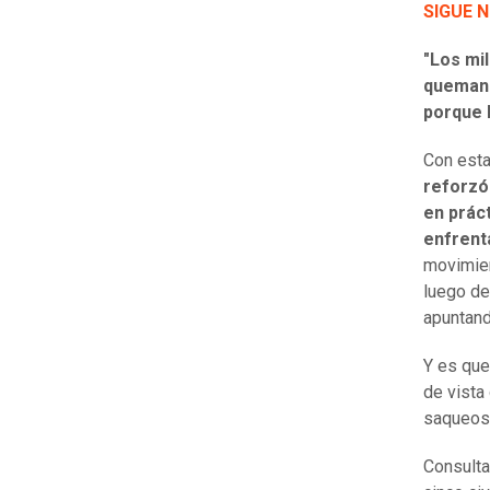
SIGUE 
"Los mil
quemand
porque l
Con esta
reforzó
en prác
enfrent
movimie
luego de
apuntand
Y es que
de vista 
saqueos
Consulta