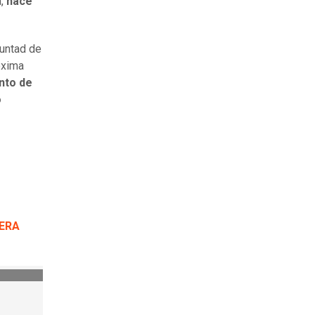
,
hace
luntad de
óxima
unto de
o
ÑERA