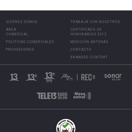
QUIÉNES SOMOS
TRABAJA CON NOSOTROS
ÁREA
CERTIFICADO DE
COMERCIAL
HONORARIOS 2012
POLÍTICAS COMERCIALES
MEDICIÓN ANTENAS
PROVEEDORES
CONTACTO
BRANDED CONTENT