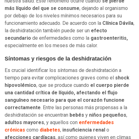
nuestra salud. Este fenómeno ocurre cuando
se pierde
más líquido del que se consume
, dejando al organismo
por debajo de los niveles mínimos necesarios para su
funcionamiento adecuado. De acuerdo con la
Clínica Dávila
,
la deshidratación también puede ser un
efecto
secundario
de enfermedades como la
gastroenteritis,
especialmente en los meses de más calor.
Síntomas y riesgos de la deshidratación
Es crucial identificar los síntomas de deshidratación a
tiempo para evitar complicaciones graves como el
shock
hipovolémico
, que se produce cuando
el cuerpo pierde
una cantidad crítica de líquido, afectando el flujo
sanguíneo necesario para que el corazón funcione
correctamente
. Entre las personas más propensas a la
deshidratación se encuentran
bebés
y
niños pequeños
,
adultos mayores
, y aquellos con
enfermedades
crónicas
como
diabetes
,
insuficiencia renal
o
afecciones cardíacas
, así como quienes viven en climas