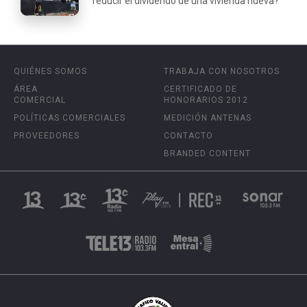
reducir el dividendo de una vivienda nueva?
QUIÉNES SOMOS
TRABAJA CON NOSOTROS
ÁREA
CERTIFICADO DE
COMERCIAL
HONORARIOS 2012
POLÍTICAS COMERCIALES
MEDICIÓN ANTENAS
PROVEEDORES
CONTACTO
BRANDED CONTENT