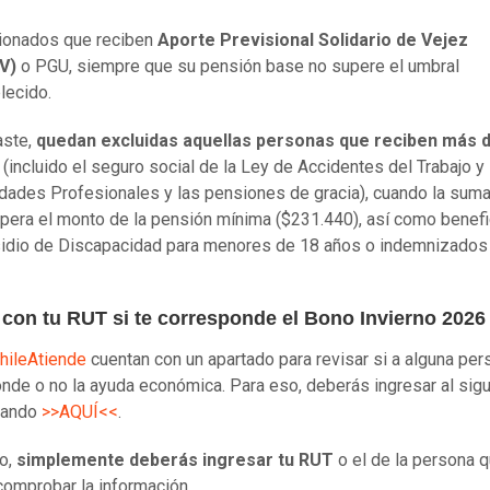
ionados que reciben
Aporte Previsional Solidario de Vejez
V)
o PGU, siempre que su pensión base no supere el umbral
lecido.
aste,
quedan excluidas aquellas personas que reciben más 
n
(incluido el seguro social de la Ley de Accidentes del Trabajo y
ades Profesionales y las pensiones de gracia), cuando la sum
pera el monto de la pensión mínima ($231.440), así como benefi
idio de Discapacidad para menores de 18 años o indemnizados
 con tu RUT si te corresponde el Bono Invierno 2026
hileAtiende
cuentan con un apartado para revisar si a alguna per
nde o no la ayuda económica. Para eso, deberás ingresar al sig
lsando
>>AQUÍ<<
.
io,
simplemente deberás ingresar tu RUT
o el de la persona 
comprobar la información.