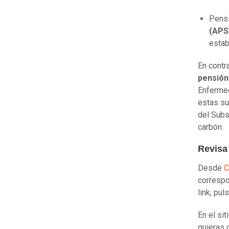
Pens
(APS
estab
En contr
pensió
Enfermed
estas su
del Subs
carbón.
Revisa
Desde
C
correspo
link, pu
En el sit
quieras 