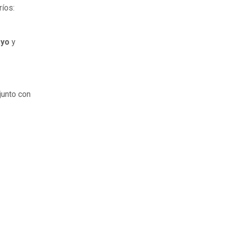
ríos:
ayo
y
junto con