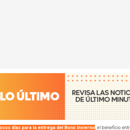
pocos días para la entrega del
Bono Invierno
, el beneficio en