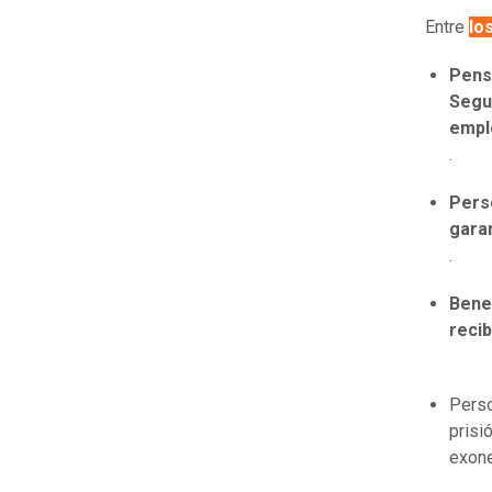
Entre
lo
Pensi
Segu
empl
.
Pers
garan
.
Benef
recib
Pers
prisi
exon