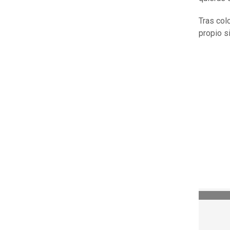
Tras col
propio s