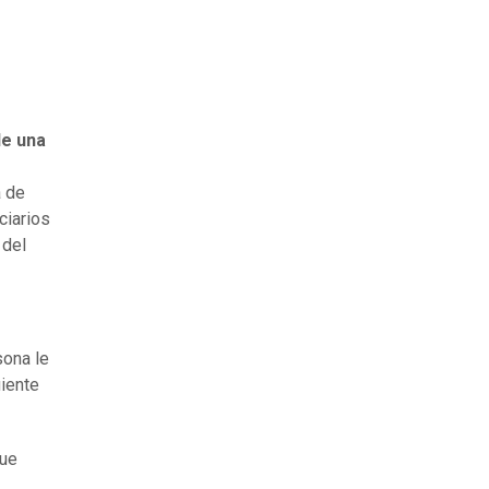
de una
a de
ciarios
 del
sona le
uiente
que