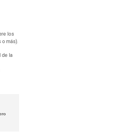
ere los
s o más).
 de la
s
ero