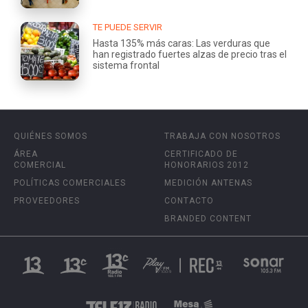
TE PUEDE SERVIR
Hasta 135% más caras: Las verduras que
han registrado fuertes alzas de precio tras el
sistema frontal
QUIÉNES SOMOS
TRABAJA CON NOSOTROS
ÁREA
CERTIFICADO DE
COMERCIAL
HONORARIOS 2012
POLÍTICAS COMERCIALES
MEDICIÓN ANTENAS
PROVEEDORES
CONTACTO
BRANDED CONTENT