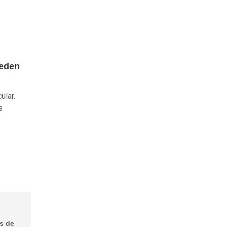
ueden
ular.
s
s de