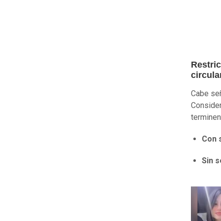
Restri
circula
Cabe señ
Consider
terminen
Con 
Sin s