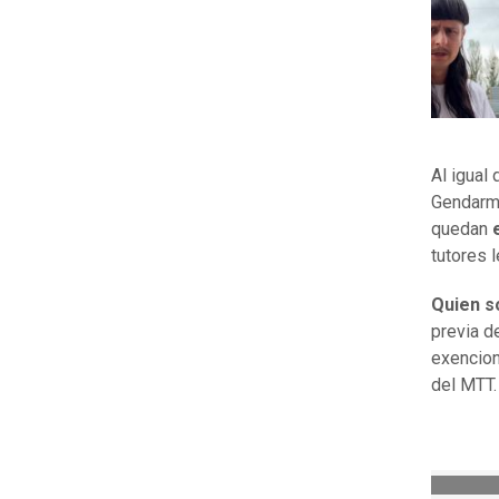
Al igual
Gendarme
quedan
e
tutores 
Quien s
previa d
exencion
del MTT.