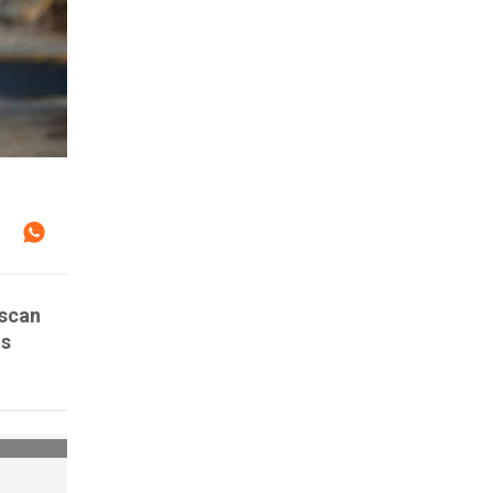
uscan
os