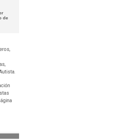
er
o de
eros,
as,
utista.
ación
estas
página