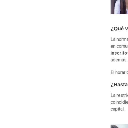
¿Qué v
La norma
en comun
inscrit
además
El horar
¿Hasta 
La restr
coincidi
capital.