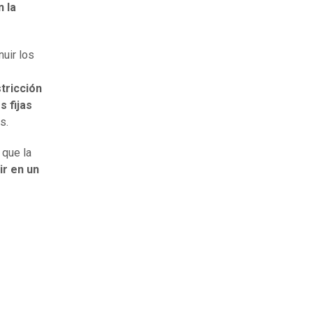
 la
uir los
tricción
s fijas
s.
 que la
ir en un