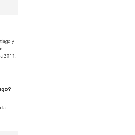
tiago y
os
 a 2011,
iago?
 la