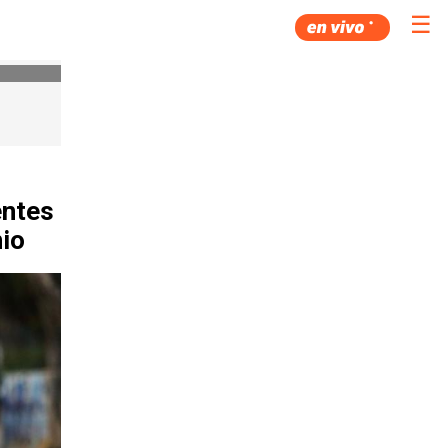
☰
entes
nio