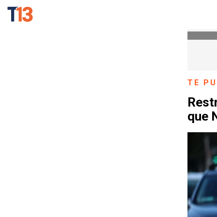
TE PU
Rest
que N