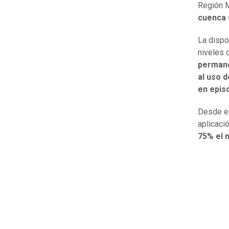
Región M
cuenca 
La dispo
niveles 
permane
al uso d
en episo
Desde el
aplicaci
75% el m