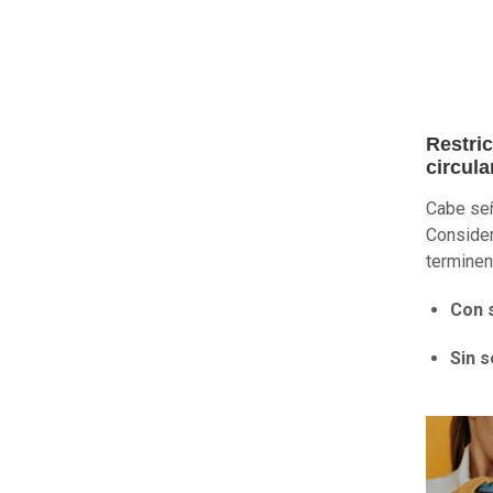
Restri
circula
Cabe señ
Consider
terminen
Con 
Sin s