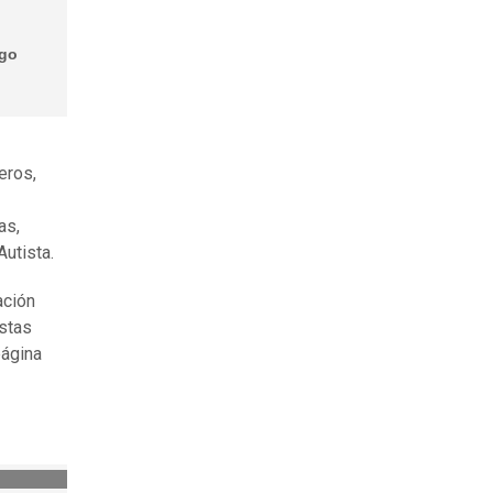
ago
eros,
as,
utista.
ación
estas
página