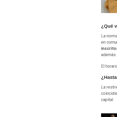
¿Qué v
La norma
en comun
inscrit
además
El horar
¿Hasta 
La restr
coincidi
capital.