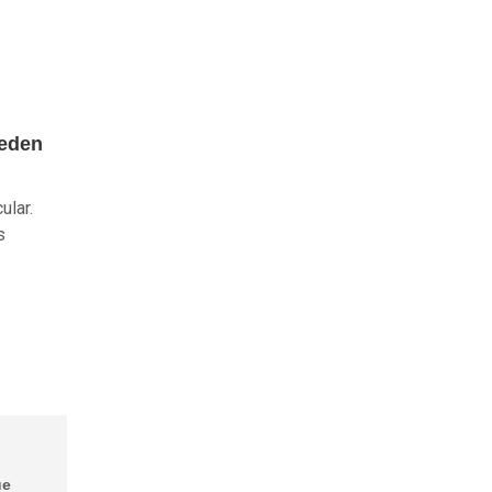
ueden
ular.
s
ue