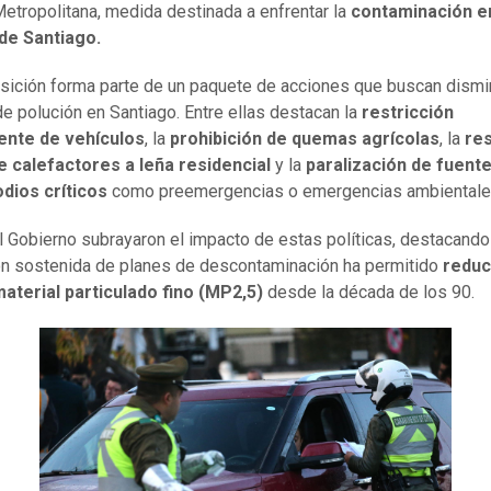
etropolitana, medida destinada a enfrentar la
contaminación en
de Santiago.
sición forma parte de un paquete de acciones que buscan dismin
de polución en Santiago. Entre ellas destacan la
restricción
nte de vehículos
, la
prohibición de quemas agrícolas
, la
res
e calefactores a leña residencial
y la
paralización de fuente
dios críticos
como preemergencias o emergencias ambientale
 Gobierno subrayaron el impacto de estas políticas, destacando
ón sostenida de planes de descontaminación ha permitido
reduc
aterial particulado fino (MP2,5)
desde la década de los 90.