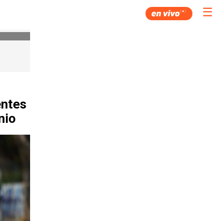
☰
entes
nio