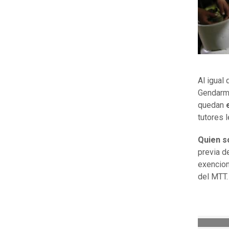
Al igual
Gendarme
quedan
e
tutores 
Quien s
previa d
exencion
del MTT.