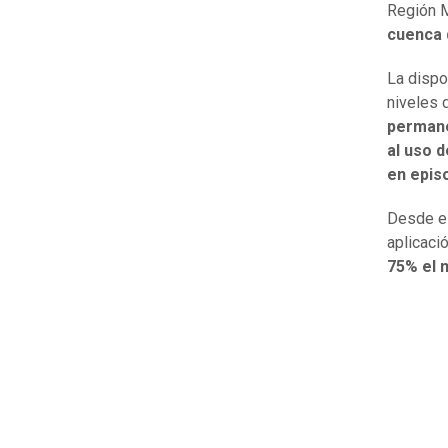
Región M
cuenca 
La dispo
niveles 
permane
al uso d
en episo
Desde el
aplicaci
75% el m