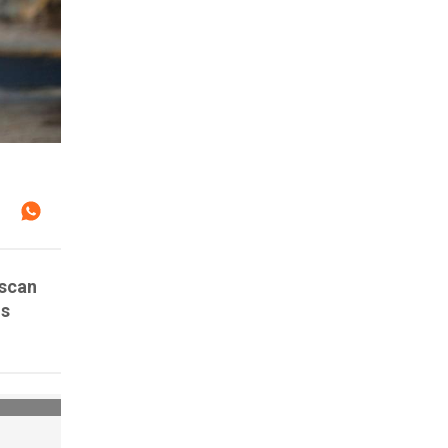
uscan
os