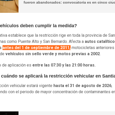
fueron abandonados: convocatoria es en cinco ci
ehículos deben cumplir la medida?
tiva establece que la restricción rige en toda la provincia de San
as como Puente Alto y San Bernardo. Afecta a
autos catalític
os
antes del 1 de septiembre de 2011
,
motocicletas anteriores
 de
vehículos sin sello verde y motos previas a 2002
.
io de aplicación es
entre las 07:30 y las 21:00 horas.
cuándo se aplicará la restricción vehicular en Sant
icción vehicular estará vigente
hasta el 31 de agosto de 2026
,
endo con el periodo de mayor concentración de contaminantes en