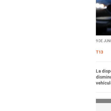
9 DE JUNI
T13
La disp
disminu
vehícul