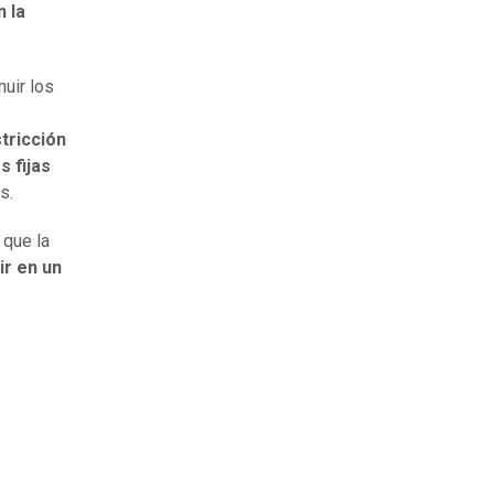
 la
uir los
tricción
s fijas
s.
 que la
ir en un