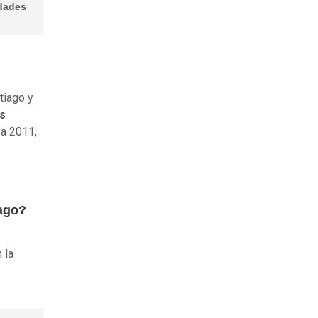
udades
tiago y
os
 a 2011,
iago?
 la