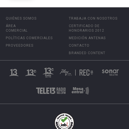
QUIÉNES SOMOS
TRABAJA CON NOSOTROS
ÁREA
CERTIFICADO DE
COMERCIAL
HONORARIOS 2012
POLÍTICAS COMERCIALES
MEDICIÓN ANTENAS
PROVEEDORES
CONTACTO
BRANDED CONTENT