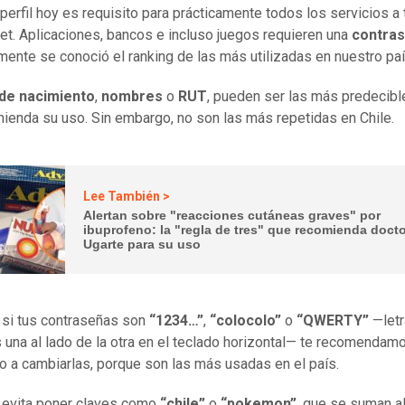
 perfil hoy es requisito para prácticamente todos los servicios a
net. Aplicaciones, bancos e incluso juegos requieren una
contra
mente se conoció el ranking de las más utilizadas en nuestro paí
de nacimiento
,
nombres
o
RUT
, pueden ser las más predecibl
ienda su uso. Sin embargo, no son las más repetidas en Chile.
Lee También >
Alertan sobre "reacciones cutáneas graves" por
ibuprofeno: la "regla de tres" que recomienda doct
Ugarte para su uso
 si tus contraseñas son
“1234…”
,
“colocolo”
o
“QWERTY”
—letr
 una al lado de la otra en el teclado horizontal— te recomendamo
o a cambiarlas, porque son las más usadas en el país.
 evita poner claves como
“chile”
o
“pokemon”
, que se suman al