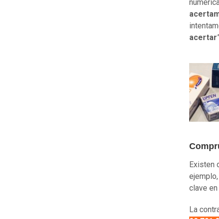
numérica
acerta
intentam
acertar
Compru
Existen 
ejemplo
clave en
La contr