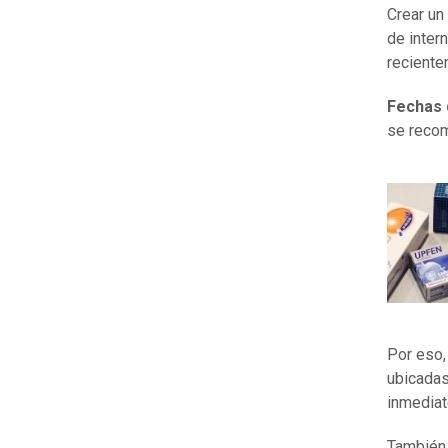
Crear un
de inter
reciente
Fechas 
se recom
Por eso,
ubicadas
inmediat
También