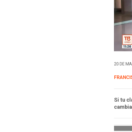
20 DE MA
FRANCI
Si tu c
cambiar