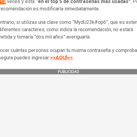
913
veces y está
“en el top 5 de contraseñas más usadas”
. P
a recomendación es modificarla inmediatamente.
ontrario, si utilizas una clave como “MydU23k#op6”, que es exte
iferentes caracteres, como indica la recomendación, no estará
tida y tomaría “dos mil años” averiguarla.
ocer cuántas personas ocupan tu misma contraseña y comprobar
segura puedes ingresar
>>AQUÍ<<
PUBLICIDAD