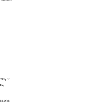
 mayor
as,
raseña