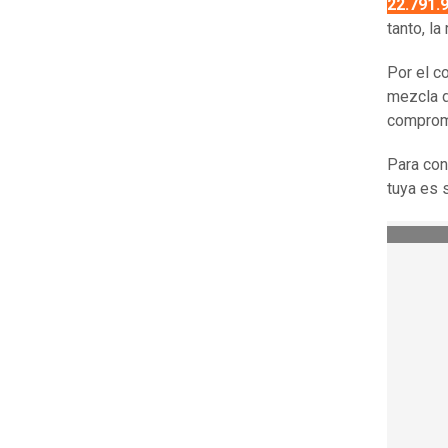
22.791.
tanto, l
Por el c
mezcla d
comprome
Para con
tuya es 