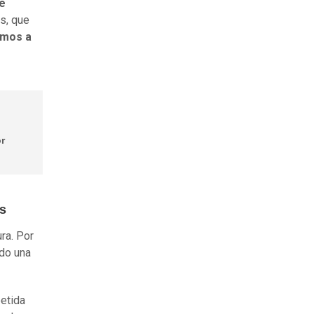
e
es, que
amos a
or
es
ra. Por
do una
petida