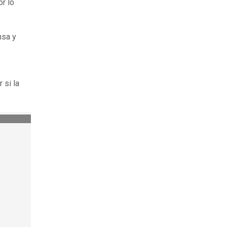
or lo
nsa y
 si la