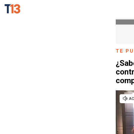
TE PU
¿Sab
cont
compr