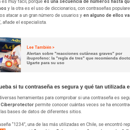
 es muy fácil, porque
es una secuencia de números hasta qu
mos
y la otra es el uso de diccionarios, con contraseñas popular
os atacar a un gran número de usuarios y
en alguno de ellos v
”, añade el especialista.
Lee También >
Alertan sobre "reacciones cutáneas graves" por
ibuprofeno: la "regla de tres" que recomienda doct
Ugarte para su uso
eba si tu contraseña es segura y qué tan utilizada 
diversas herramientas para comprobar si una contraseña es segu
,
Ciberprotector
permite conocer cuántas veces se ha encontra
 las bases de datos de diferentes sitios.
aseña “1234”, una de las más utilizadas en Chile, se encontró re