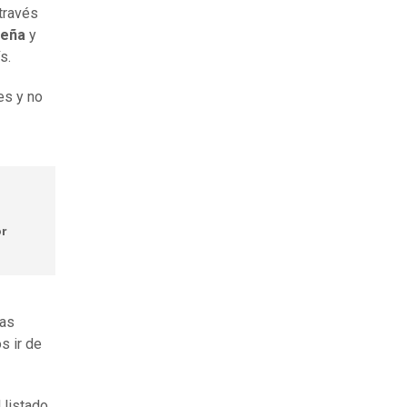
 través
seña
y
s.
es y no
or
as
s ir de
 listado