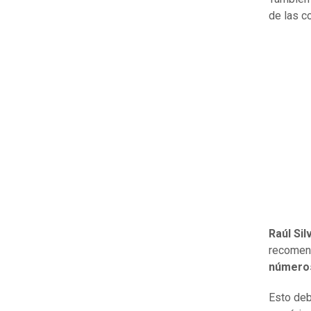
de las c
Raúl Sil
recomen
números
Esto deb