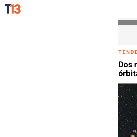
TEND
Dos n
órbit