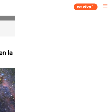
☰
en la