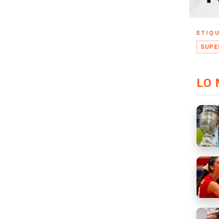
ETIQ
SUPE
LO 