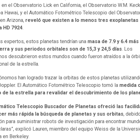
 en el Observatorio Lick en California, el Observatorio W.M. Kec
 Hawai, y el Automático Fotométrico Telescopio del Observato
 en Arizona,
reveló que existen a lo menos tres exoplanetas
 a HD 7924
.
s expertos, estos planetas tendrían una
masa de 7.9 y 6.4 más
ierra y sus periodos orbitales son de 15,3 y 24,5 días
. Los
os descubrieron estos mundos cuando fueron atraídos a la órbi
onal de la estrella.
ónomos han logrado trazar la orbitas de estos planetas utilizand
Doppler. El Automático Fotométrico Telescopio tomó la
medida c
lo de la estrella para revalidar el descubrimiento de los plan
mático Telescopio Buscador de Planetas ofreció las facili
cer más rápida la búsqueda de planetas y sus orbitas
, debid
ón para suministrar robots de investigación para encontrar mund
laras”, explicó Lauren, miembro del equipo Weiss de la Univers
ia en Berkeley.