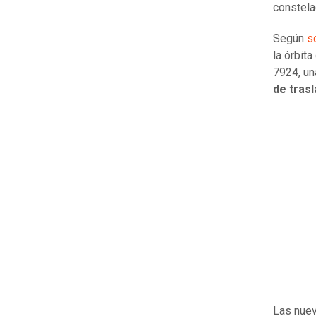
constela
Según
s
la órbit
7924, un
de trasl
Las nuev