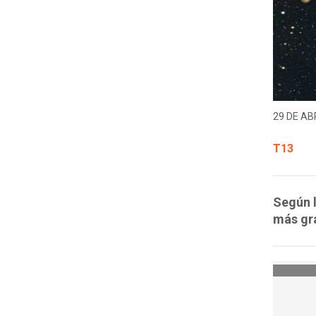
29 DE ABR
T13
Según l
más gra