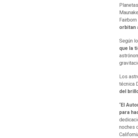
Planetas
Maunakea
Fairborn
orbitan
Según lo
que la t
astrónom
gravitaci
Los astr
técnica 
del bril
“
El Auto
para ha
dedicaci
noches c
Californ