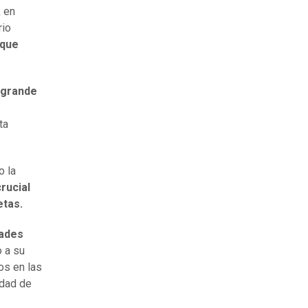
k en
rio
 que
 grande
ta
o la
rucial
etas.
dades
o a su
os en las
idad de