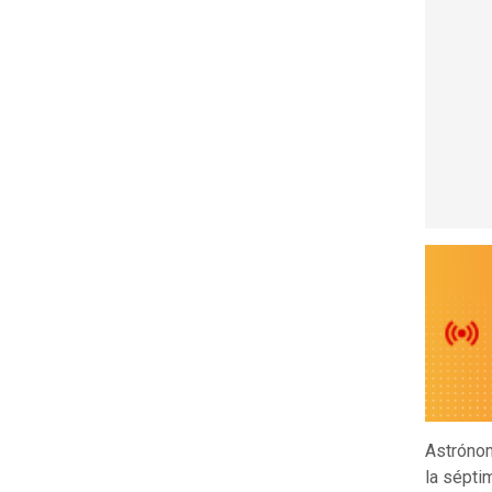
Astróno
la sépti