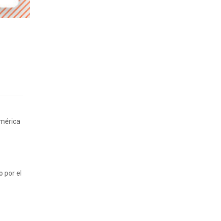
América
o por el