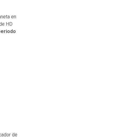
aneta en
 de HD
periodo
cador de