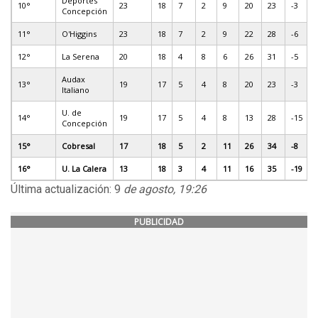
Deportes
10°
23
18
7
2
9
20
23
-3
Concepción
11°
O'Higgins
23
18
7
2
9
22
28
-6
12°
La Serena
20
18
4
8
6
26
31
-5
Audax
13°
19
17
5
4
8
20
23
-3
Italiano
U. de
14°
19
17
5
4
8
13
28
-15
Concepción
15°
Cobresal
17
18
5
2
11
26
34
-8
16°
U. La Calera
13
18
3
4
11
16
35
-19
Última actualización: 9
de agosto, 19:26
PUBLICIDAD