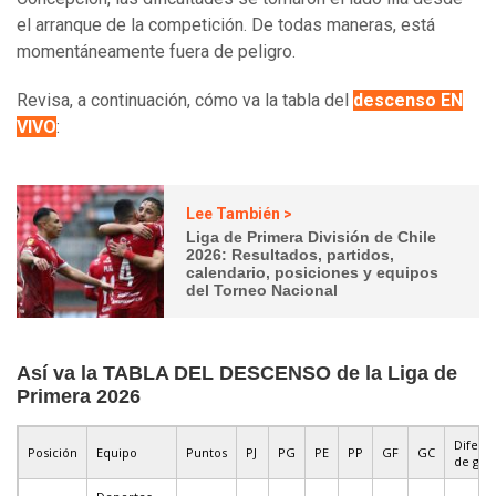
el arranque de la competición. De todas maneras, está
momentáneamente fuera de peligro.
Revisa, a continuación, cómo va la tabla del
descenso EN
VIVO
:
Lee También >
Liga de Primera División de Chile
2026: Resultados, partidos,
calendario, posiciones y equipos
del Torneo Nacional
Así va la TABLA DEL DESCENSO de la Liga de
Primera 2026
Difere
Posición
Equipo
Puntos
PJ
PG
PE
PP
GF
GC
de gol