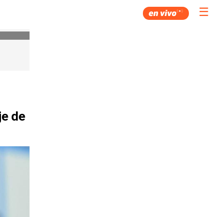
☰
je de