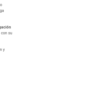
co
ega
gación
 con su
n y