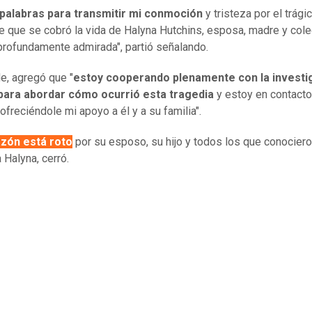
palabras para transmitir mi conmoción
y tristeza por el trági
e que se cobró la vida de Halyna Hutchins, esposa, madre y col
profundamente admirada", partió señalando.
e, agregó que "
estoy cooperando plenamente con la investi
l para abordar cómo ocurrió esta tragedia
y estoy en contacto
ofreciéndole mi apoyo a él y a su familia".
zón está roto
por su esposo, su hijo y todos los que conociero
 Halyna, cerró.