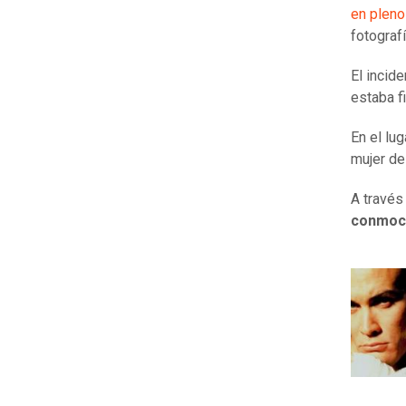
en pleno
fotograf
El incide
estaba f
En el lug
mujer de 
A través
conmoci