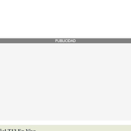
PUBLICIDAD
ñal T13 En Vivo