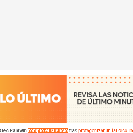
Alec Baldwin
rompió el silencio
tras
protagonizar un fatídico i