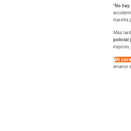
"
No hay 
accident
nuestra 
Más tard
policia
esposo, 
"
Mi cora
amaron a