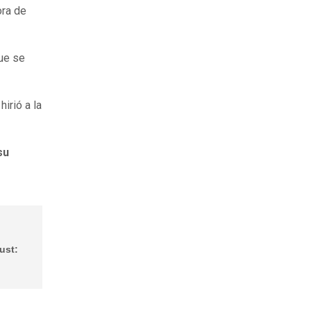
ora de
que se
 hirió a la
su
ust: