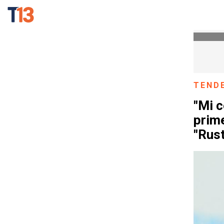
TEND
"Mi c
prime
"Rust