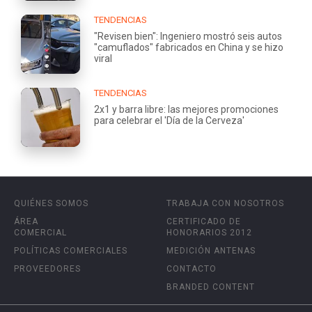
TENDENCIAS
"Revisen bien": Ingeniero mostró seis autos
"camuflados" fabricados en China y se hizo
viral
TENDENCIAS
2x1 y barra libre: las mejores promociones
para celebrar el 'Día de la Cerveza'
QUIÉNES SOMOS
TRABAJA CON NOSOTROS
ÁREA
CERTIFICADO DE
COMERCIAL
HONORARIOS 2012
POLÍTICAS COMERCIALES
MEDICIÓN ANTENAS
PROVEEDORES
CONTACTO
BRANDED CONTENT