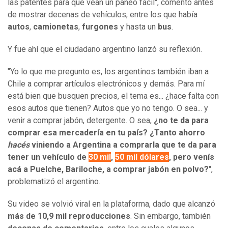
las patentes para que vean un paneo fácil", comentó antes
de mostrar decenas de vehículos, entre los que había
autos
,
camionetas
,
furgones
y hasta un
bus
.
Y fue ahí que el ciudadano argentino lanzó su reflexión.
"Yo lo que me pregunto es, los argentinos también iban a
Chile a comprar artículos electrónicos y demás. Para mí
está bien que busquen precios, el tema es... ¿hace falta con
esos autos que tienen? Autos que yo no tengo. O sea... y
venir a comprar jabón, detergente. O sea,
¿no te da para
comprar esa mercadería en tu país? ¿Tanto ahorro
hacés
viniendo a Argentina a comprarla que te da para
tener un vehículo de
30 mil
,
50 mil dólares
, pero venís
acá a Puelche, Bariloche, a comprar jabón en polvo?
",
problematizó el argentino.
Su video se volvió viral en la plataforma, dado que alcanzó
más de 10,9 mil reproducciones
. Sin embargo, también