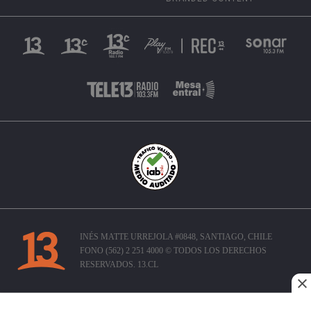
INÉS MATTE URREJOLA #0848, SANTIAGO, CHILE
FONO (562) 2 251 4000 © TODOS LOS DERECHOS
RESERVADOS. 13.CL