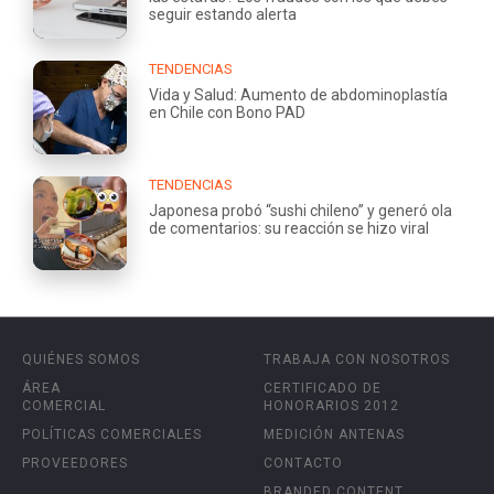
seguir estando alerta
TENDENCIAS
Vida y Salud: Aumento de abdominoplastía
en Chile con Bono PAD
TENDENCIAS
Japonesa probó “sushi chileno” y generó ola
de comentarios: su reacción se hizo viral
QUIÉNES SOMOS
TRABAJA CON NOSOTROS
ÁREA
CERTIFICADO DE
COMERCIAL
HONORARIOS 2012
POLÍTICAS COMERCIALES
MEDICIÓN ANTENAS
PROVEEDORES
CONTACTO
BRANDED CONTENT