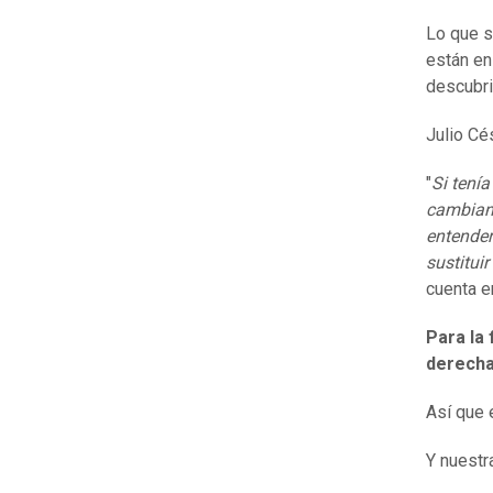
Lo que 
están en
descubri
Julio Cé
"
Si tenía
cambiand
entender
sustituir
cuenta e
Para la 
derech
Así que 
Y nuestra