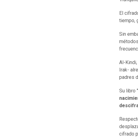
El cifra
tiempo, 
Sin emba
métodos 
frecuenc
Al-Kindi
Irak- al
padres de
Su libro
nacimien
descifr
Respecto
desplaza
cifrado p