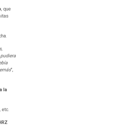
o
, que
sitas
cha.
s,
 pudiera
ebía
 demás
",
a la
 etc.
HRZ