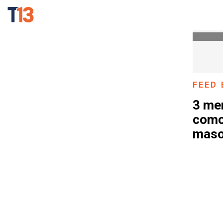
FEED 
3 me
como 
mas