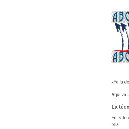
¿Ya la d
Aquí va l
La técn
En este c
ella: