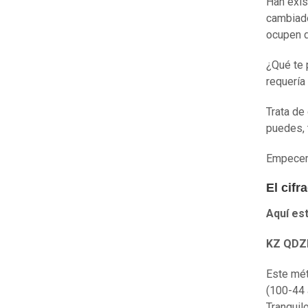
Han exis
cambiado
ocupen d
¿Qué te 
requería
Trata de
puedes, 
Empecemo
El cifr
Aquí est
KZ QDZ
Este mét
(100-44 
Tranquil