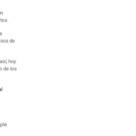
un
tos.
a
isis de
así, hoy
o de los
al
mple