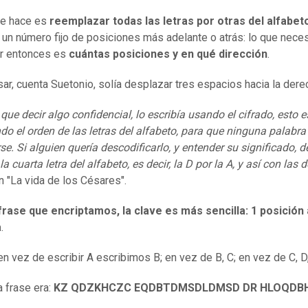
se hace es
reemplazar todas las letras por otras del alfabet
 un número fijo de posiciones más adelante o atrás: lo que nece
r entonces es
cuántas posiciones y en
qué
dirección
.
sar, cuenta Suetonio, solía desplazar tres espacios hacia la dere
 que decir algo confidencial, lo escribía usando el cifrado, esto e
o el orden de las letras del alfabeto, para que ninguna palabra
se. Si alguien quería de
s
codificarlo, y entender su significado, d
 la cuarta letra del alfabeto, es decir, la D por la A, y así con las
n "La vida de los Césares".
frase que encriptamos, la clave es más sencilla: 1 posición 
a
.
en vez de escribir A escribimos B; en vez de B, C; en vez de C, D,
 frase era:
KZ QDZKHCZC EQDBTDMSDLDMSD DR HLOQDB