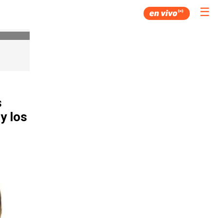
☰
s
y los