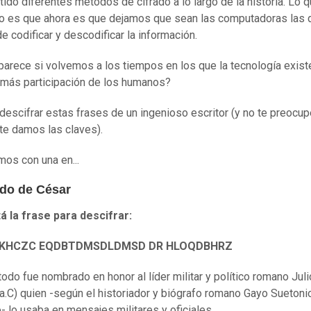
tido diferentes métodos de cifrado a lo largo de la historia. Lo 
 es que ahora es que dejamos que sean las computadoras las 
e codificar y descodificar la información.
parece si volvemos a los tiempos en los que la tecnología exist
 más participación de los humanos?
 descifrar estas frases de un ingenioso escritor (y no te preocup
te damos las claves).
s con una en...
ado de César
á la frase para descifrar:
KHCZC EQDBTDMSDLDMSD DR HLOQDBHRZ
odo fue nombrado en honor al líder militar y político romano Jul
a.C) quien -según el historiador y biógrafo romano Gayo Suetoni
o- lo usaba en mensajes militares y oficiales.