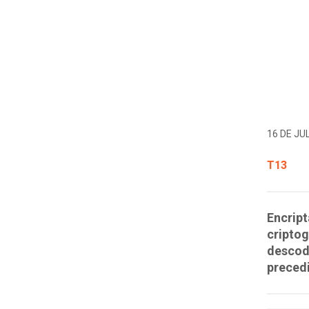
16 DE JUL
T13
Encrip
criptog
descodi
preced