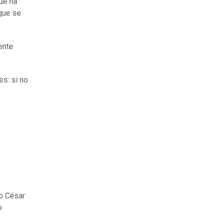
que ha
que se
ente
es: si no
io César
o