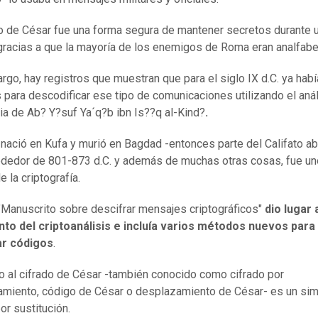
do de César fue una forma segura de mantener secretos durante 
gracias a que la mayoría de los enemigos de Roma eran analfabe
rgo, hay registros que muestran que para el siglo IX d.C. ya habí
para descodificar ese tipo de comunicaciones utilizando el anál
ia de Ab? Y?suf Ya´q?b ibn Is??q al-Kind?
.
, nació en Kufa y murió en Bagdad -entonces parte del Califato ab
rededor de 801-873 d.C. y además de muchas otras cosas, fue un
 la criptografía.
 "Manuscrito sobre descifrar mensajes criptográficos"
dio lugar 
to del criptoanálisis e
incluía
varios métodos nuevos para
ar códigos
.
 al cifrado de César -también conocido como cifrado por
miento, código de César o desplazamiento de César- es un si
or sustitución.