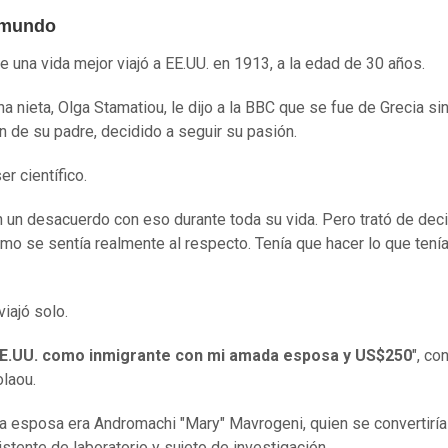
 mundo
e una vida mejor viajó a EE.UU. en 1913, a la edad de 30 años.
a nieta, Olga Stamatiou, le dijo a la BBC que se fue de Grecia sin
n de su padre, decidido a seguir su pasión.
er científico.
n un desacuerdo con eso durante toda su vida. Pero trató de deci
mo se sentía realmente al respecto. Tenía que hacer lo que tení
viajó solo.
E.UU.
como inmigrante con mi amada esposa y
US
$250
", co
laou.
 esposa era Andromachi "Mary" Mavrogeni, quien se convertirí
istente de laboratorio y sujeto de investigación.