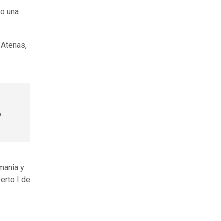
vo una
e Atenas,
e
mania y
erto I de