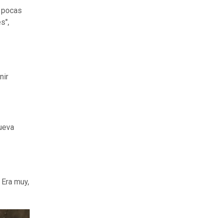
s pocas
s",
nir
Nueva
 Era muy,