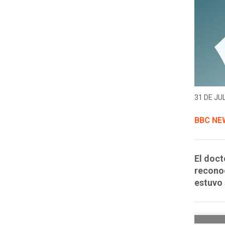
31 DE JUL
BBC NE
El doc
reconoc
estuvo 