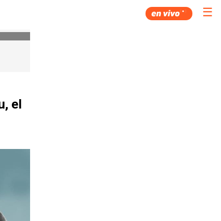
☰
, el