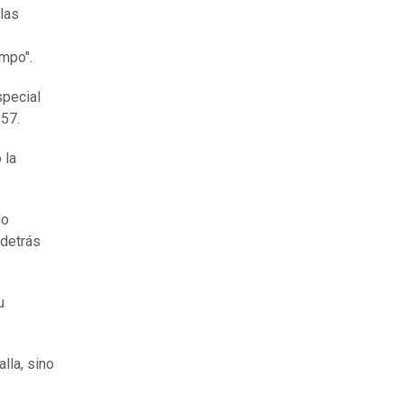
 las
empo".
special
57.
 la
lo
 detrás
u
lla, sino