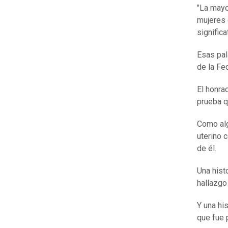
"La mayo
mujeres 
signific
Esas pal
de la Fe
El honra
prueba q
Como alg
uterino 
de él.
Una hist
hallazgo
Y una his
que fue 