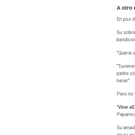
A otro
En pos d
Su sobrin
bendició
"Quería s
"Tuviero
padre có
hacer".
Pero no 
"
Vine a
E
Papanico
Su amada
en su as