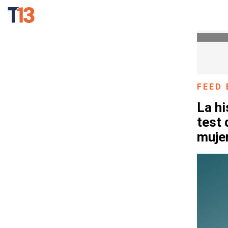
FEED 
La hi
test 
muje