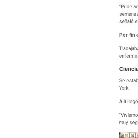
"Pude as
semanas,
señaló e
Por fin
Trabajaba
enfermed
Cienci
Se estab
York.
Allí lleg
"Vivíamos
muy segu