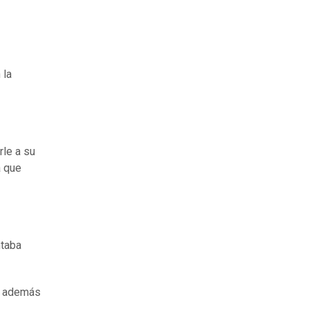
 la
rle a su
a que
ntaba
a además