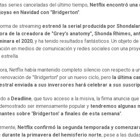
ntas series canceladas del último tiempo,
Netflix encontró una
joyas en Navidad con "Bridgerton"
.
forma de streaming
estrenó la serial producida por Shondalan
ora de la creadora de "Grey's anatomy", Shonda Rhimes, an
minara el 2020
, y ha tenido resultados fantásticos. Un objeto de
ción en medios de comunicación y redes sociales con una proy
 estrella.
ora, Netflix había mantenido completo silencio con respecto a u
 renovación de "Bridgerton" por un nuevo ciclo, pero
la última ca
estral enviada a sus inversores hará celebrar a sus suscri
rdo a
Deadline
, que tuvo acceso a la misiva, la firma anuncia que
a demostrado ser inmensamente popular y
tendremos algunas n
antes sobre 'Bridgerton' a finales de esta semana
".
ormente,
Netflix confirmó la segunda temporada y comenzar
e durante la primavera del hemisferio norte
, pese a las duda