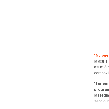
"No pue
la actri
asumió q
coronavi
"
Tenemos
program
las regl
señaló l