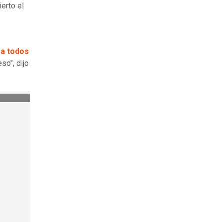
ierto el
ra todos
so", dijo