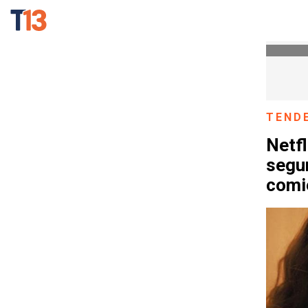
TEND
Netfl
segu
comi