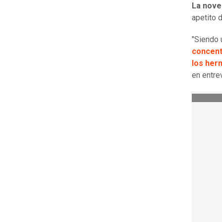
La novel
apetito 
"Siendo 
concent
los her
en entrev