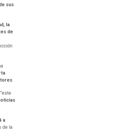
 de sus
d, la
tes de
ección
na
rta
ptores
.
 "este
oticias
á a
s de la