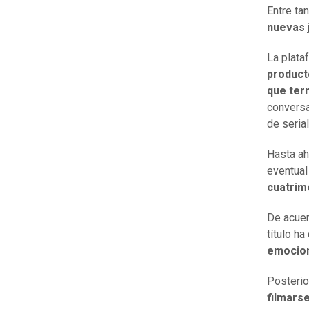
Entre ta
nuevas 
La plata
product
que ter
conversa
de serial
Hasta ah
eventual
cuatrim
De acue
título h
emocion
Posteri
filmars