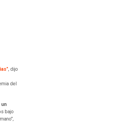
ias"
, dijo
emia del
 un
os bajo
emano",