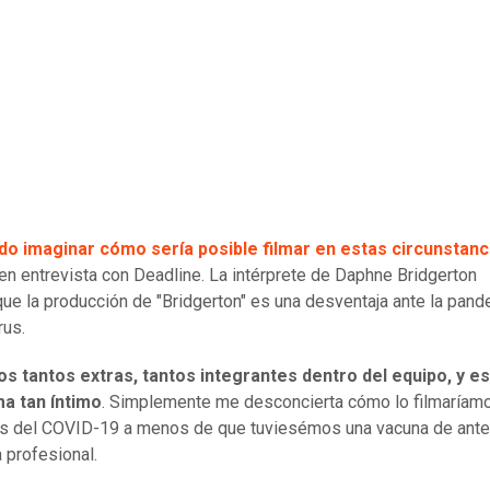
do imaginar cómo sería posible filmar en estas circunstanc
z en entrevista con Deadline. La intérprete de Daphne Bridgerton
ue la producción de "Bridgerton" es una desventaja ante la pand
rus.
 tantos extras, tantos integrantes dentro del equipo, y es
a tan íntimo
. Simplemente me desconcierta cómo lo filmaríam
as del COVID-19 a menos de que tuviesémos una vacuna de ant
a profesional.