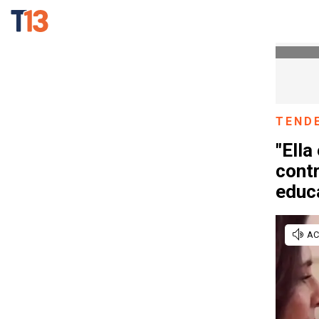
TEND
"Ella
contr
educ