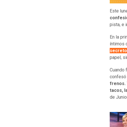
Este lu
confesi
pista, e 
En la pr
íntimos 
secreto
papel, si
Cuando f
confesó 
frenos. 
tacos, 
de Junio