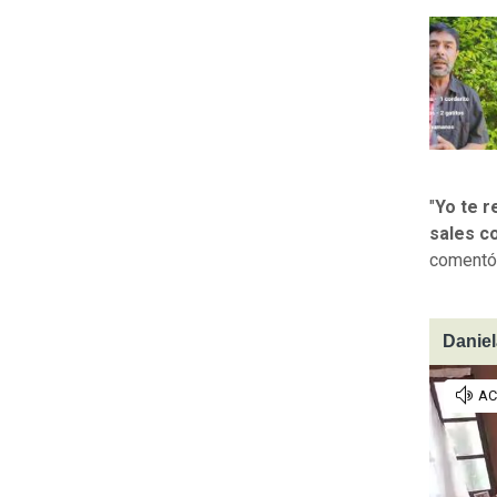
"
Yo te r
sales c
comentó 
Daniel