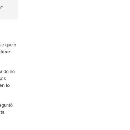
o"
se quejó
ndose
pa de no
ces
en lo
reguntó
nta