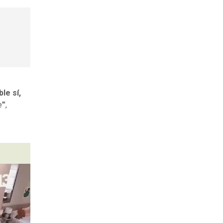
le sí,
'",