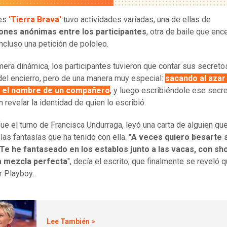
nes
'Tierra Brava'
tuvo actividades variadas, una de ellas de
ones anónimas entre los participantes
, otra de baile que enc
incluso una petición de pololeo.
imera dinámica, los participantes tuvieron que contar sus secret
del encierro, pero de una manera muy especial:
sacando al azar
 el nombre de un compañero
, y luego escribiéndole ese secr
n revelar la identidad de quien lo escribió.
ue el turno de Francisca Undurraga, leyó una carta de alguien que
las fantasías que ha tenido con ella. "
A veces quiero besarte 
Te he fantaseado en los establos junto a las vacas, con sho
la mezcla perfecta
", decía el escrito, que finalmente se reveló 
r Playboy.
Lee También >