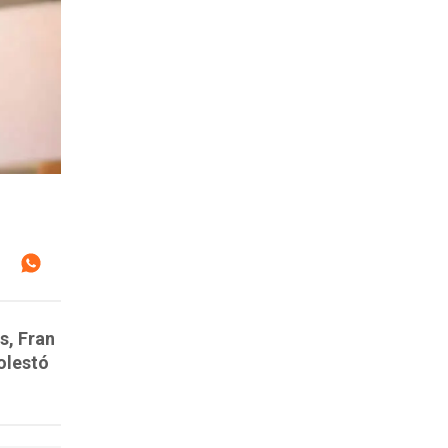
s, Fran
olestó