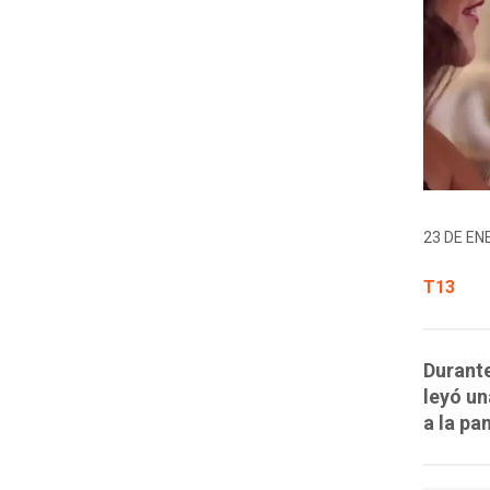
23 DE EN
T13
Durante
leyó un
a la pa