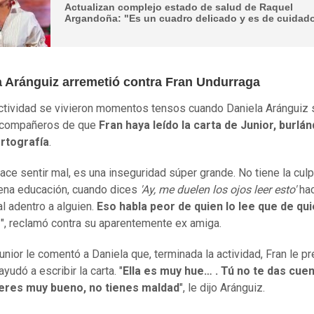
Actualizan complejo estado de salud de Raquel
Argandoña: "Es un cuadro delicado y es de cuidad
a Aránguiz arremetió contra Fran Undurraga
actividad se vivieron momentos tensos cuando Daniela Aránguiz 
 compañeros de que
Fran haya leído la carta de Junior, burlá
ortografía
.
hace sentir mal, es una inseguridad súper grande. No tiene la cul
ena educación, cuando dices
'Ay, me duelen los ojos leer esto'
ha
al adentro a alguien.
Eso habla peor de quien lo lee que de qui
ó
", reclamó contra su aparentemente ex amiga.
unior le comentó a Daniela que, terminada la actividad, Fran le p
ayudó a escribir la carta. "
Ella es muy hue… . Tú no te das cue
eres muy bueno, no tienes maldad
", le dijo Aránguiz.