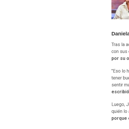
Daniel
Tras la 
con sus
por su 
"Eso lo 
tener bu
sentir m
escribi
Luego, J
quién lo 
porque 