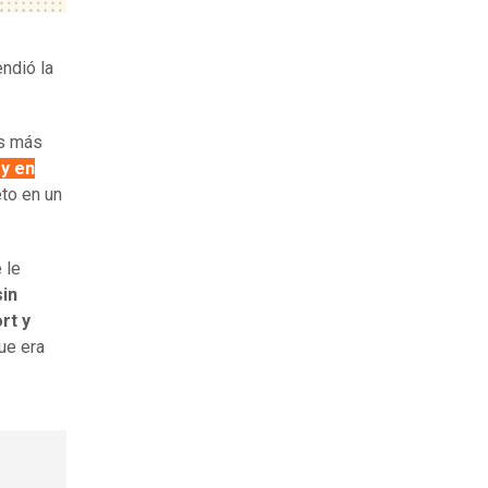
endió la
os más
 y en
eto en un
 le
sin
rt y
que era