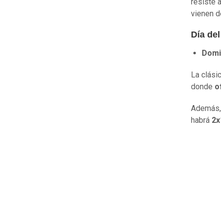
resiste 
vienen de
Día de
Domi
La clási
donde
of
Además, 
habrá
2x