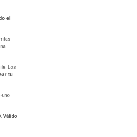
do el
ritas
una
ile. Los
ear tu
 -uno
. Válido