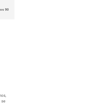
los 90
nos,
e se