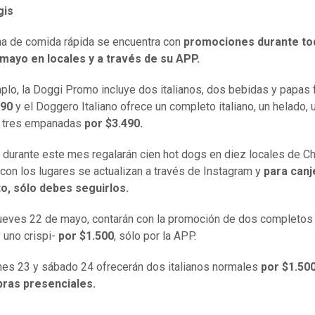
is
a de comida rápida se encuentra con
promociones durante to
mayo en locales y a través de su APP.
plo, la Doggi Promo incluye dos italianos, dos bebidas y papas f
990
y el Doggero Italiano ofrece un completo italiano, un helado, 
y tres empanadas
por $3.490.
durante este mes regalarán cien hot dogs en diez locales de Ch
 con los lugares se actualizan a través de Instagram y
para canj
o, sólo debes seguirlos.
jueves 22 de mayo, contarán con la promoción de dos completos
y uno crispi-
por $1.500
, sólo por la APP.
rnes 23 y sábado 24 ofrecerán dos italianos normales
por $1.500
ras presenciales.