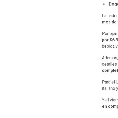
Dogg
La caden
mes de 
Por ejem
por $6.
bebida 
Además, 
detalles
complet
Para el 
italiano 
Y el vie
en comp