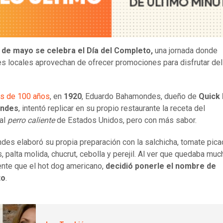
 de mayo se celebra el Día del Completo,
una jornada donde
es locales aprovechan de ofrecer promociones para disfrutar del
s de 100 años
, en
1920
, Eduardo Bahamondes, dueño de
Quick
ndes
, intentó replicar en su propio restaurante la receta del
nal
perro caliente
de Estados Unidos, pero con más sabor.
es elaboró su propia preparación con la salchicha, tomate pica
s, palta molida, chucrut, cebolla y perejil. Al ver que quedaba mu
nte que el hot dog americano,
decidió ponerle el nombre de
to
.