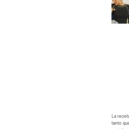
La recet
tanto q