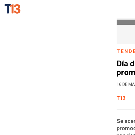
TEND
Día d
prom
16 DE MA
T13
Se acer
promoci