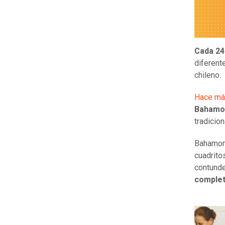
Cada 24
diferent
chileno.
Hace má
Bahamo
tradicio
Bahamond
cuadrito
contunde
comple