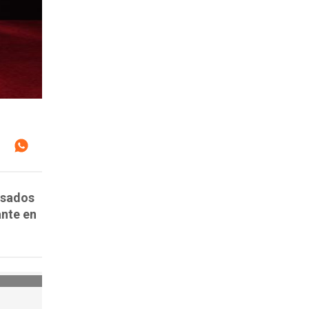
esados
ante en