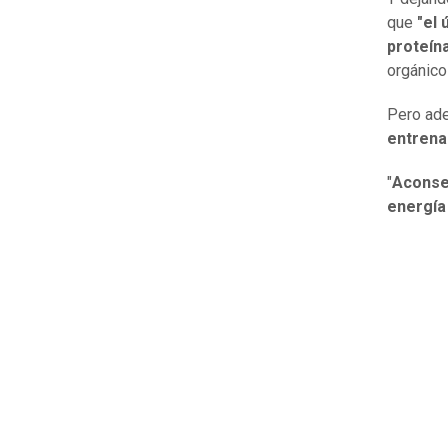
que
"el 
proteín
orgánico
Pero ade
entrena
"
Aconsej
energía 