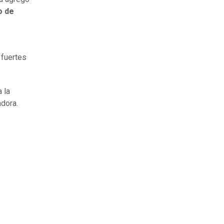
o de
 fuertes
 la
adora.