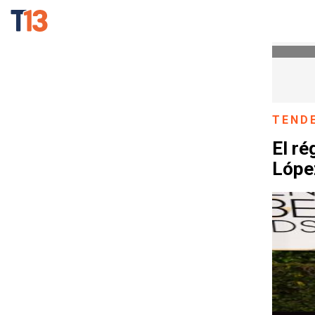
TEND
El ré
Lópe