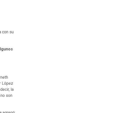
a con su
algunos
yneth
r López
 decir, la
 no son
ra
agre
gó