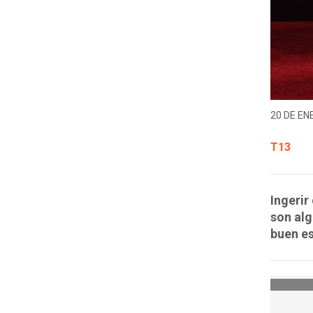
20 DE EN
T13
Ingeri
son alg
buen es