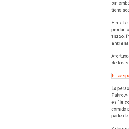
sin emba
tiene ac
Pero lo 
product
físico
, 
entrena
Afortuna
de los 
El cuerp
La perso
Paltrow-
es
"la 
comida p
parte de
Y dejando