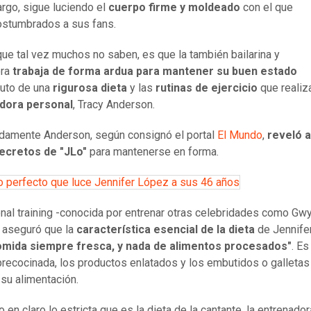
rgo, sigue luciendo el
cuerpo firme y moldeado
con el que
ostumbrados a sus fans.
que tal vez muchos no saben, es que la también bailarina y
ora
trabaja de forma ardua para mantener su buen estado
fruto de una
rigurosa dieta
y las
rutinas de ejercicio
que realiz
dora personal
, Tracy Anderson.
damente Anderson, según consignó el portal
El Mundo
,
reveló 
secretos de "JLo"
para mantenerse en forma.
o perfecto que luce Jennifer López a sus 46 años
nal training -conocida por entrenar otras celebridades como Gw
 aseguró que la
característica esencial de la dieta
de Jennife
comida siempre fresca, y nada de alimentos procesados"
. Es
recocinada, los productos enlatados y los embutidos o galletas
 su alimentación.
 en claro lo estricta que es la dieta de la cantante, la entre
nado