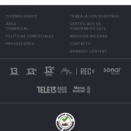
QUIÉNES SOMOS
TRABAJA CON NOSOTROS
ÁREA
CERTIFICADO DE
COMERCIAL
HONORARIOS 2012
POLÍTICAS COMERCIALES
MEDICIÓN ANTENAS
PROVEEDORES
CONTACTO
BRANDED CONTENT