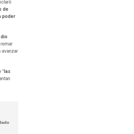
eclaró
s de
a poder
 dio
 remar
a avanzar
 "
las
antan
edado