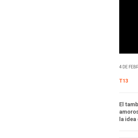
4 DE FEB
T13
El tamb
amorosa
la idea