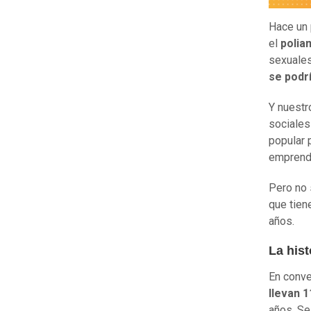
Hace un 
el
polia
sexuales
se podr
Y nuestr
sociale
popular 
emprend
Pero no 
que tie
años.
La his
En conv
llevan 
años. Se