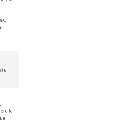
es,
ún
cia
,
ero la
ue