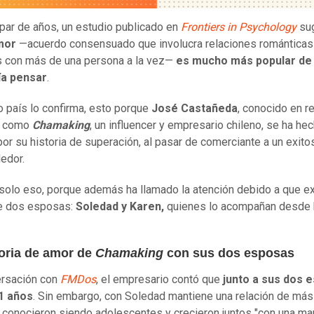
par de años, un estudio publicado en
Frontiers in Psychology
sug
mor
—acuerdo consensuado que involucra relaciones románticas
 con más de una persona a la vez—
es mucho más popular de 
ía pensar
.
o país lo confirma, esto porque
José Castañeda
, conocido en r
s como
Chamaking
, un influencer y empresario chileno, se ha he
por su historia de superación, al pasar de comerciante a un exito
edor.
solo eso, porque además ha llamado la atención debido a que e
ne dos esposas:
Soledad y Karen,
quienes lo acompañan desde
toria de amor de
Chamaking
con sus dos esposas
ersación con
FMDos
, el empresario contó que
junto a sus dos 
11 años
. Sin embargo, con Soledad mantiene una relación de más
 conocieron siendo adolescentes y crecieron juntos "con una ma