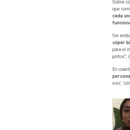
Sobre có
que como
cada un
funciona
Sin emba
súper b
para el 
juntos",
En cuant
persona
eso', 'có