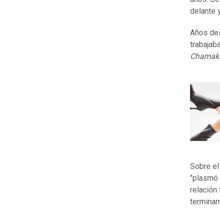
delante y
Años de
trabajab
Chamak
Sobre el
"plasmó 
relación
terminam