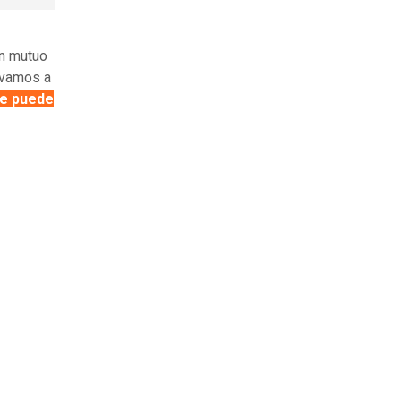
un mutuo
 vamos a
ue puede