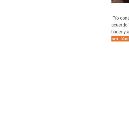
"Yo cons
acuerdo 
hacer y 
ser fác