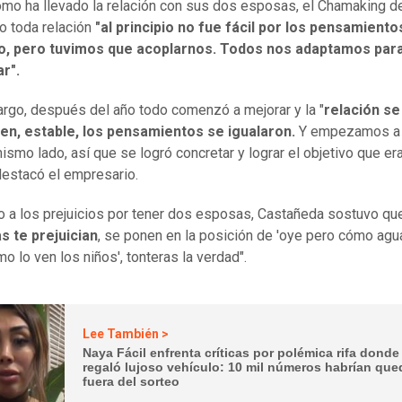
mo ha llevado la relación con sus dos esposas, el Chamaking d
 toda relación
"al principio no fue fácil por los pensamiento
o, pero tuvimos que acoplarnos. Todos nos adaptamos par
r".
rgo, después del año todo comenzó a mejorar y la "
relación se
ien, estable, los pensamientos se igualaron.
Y empezamos a
mismo lado, así que se logró concretar y lograr el objetivo que er
 destacó el empresario.
o a los prejuicios por tener dos esposas, Castañeda sostuvo que
s te prejuician
, se ponen en la posición de 'oye pero cómo agu
mo lo ven los niños', tonteras la verdad".
Lee También >
Naya Fácil enfrenta críticas por polémica rifa donde
regaló lujoso vehículo: 10 mil números habrían qu
fuera del sorteo