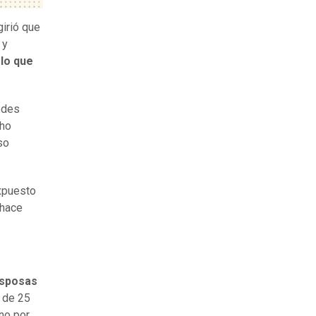
irió que
 y
lo que
edes
cho
so
xpuesto
 hace
esposas
 de 25
no por