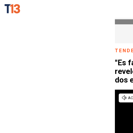
TEND
"Es f
revel
dos 