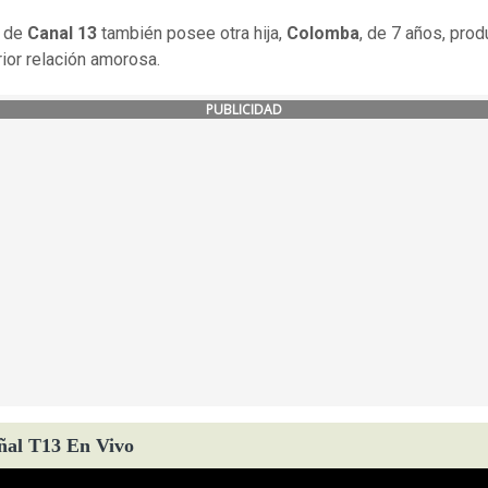
a de
Canal 13
también posee otra hija,
Colomba
, de 7 años, pro
rior relación amorosa.
PUBLICIDAD
ñal T13 En Vivo