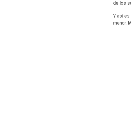
de los s
Y así es
menor,
M