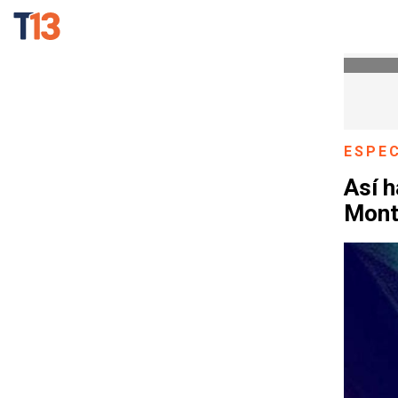
ESPE
Así h
Mont