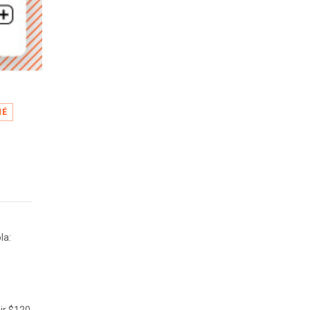
NÉ
la: