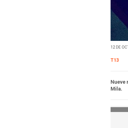
12 DE OC
T13
Nueve m
Mila.