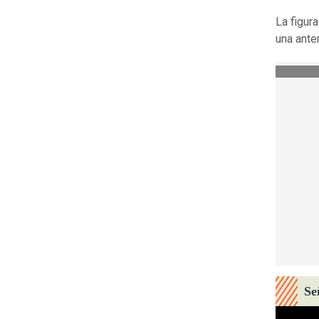
La figur
una ante
Se