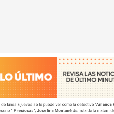
 de lunes a jueves se le puede ver como la detective
"Amanda R
leserie
"´Preciosas"
,
Josefina Montané
disfruta de la maternid