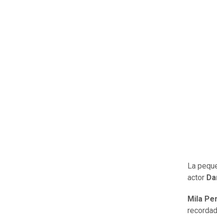
La peque
actor
Da
Mila Pe
recorda