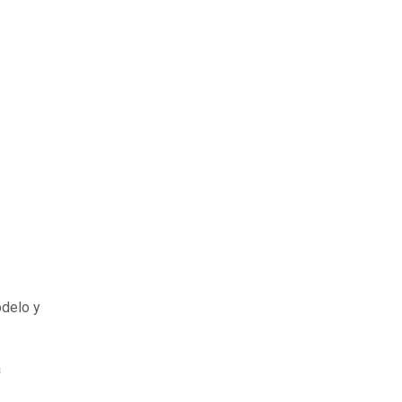
odelo y
a