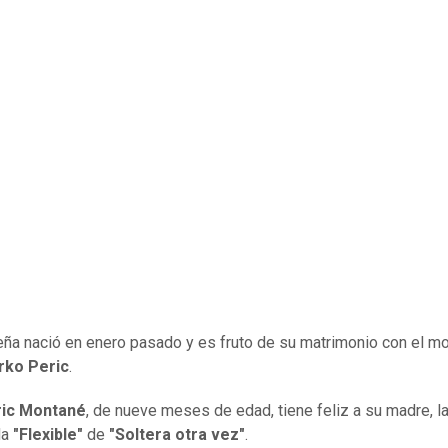
ña nació en enero pasado y es fruto de su matrimonio con el m
rko Peric
.
ric Montané
, de nueve meses de edad, tiene feliz a su madre, l
da
"Flexible"
de
"Soltera otra vez"
.