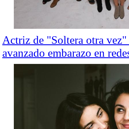
Actriz de "Soltera otra vez"
avanzado embarazo en redes