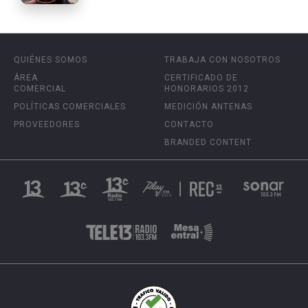
QUIÉNES SOMOS
TRABAJA CON NOSOTROS
ÁREA
CERTIFICADO DE
COMERCIAL
HONORARIOS 2012
POLÍTICAS COMERCIALES
MEDICIÓN ANTENAS
PROVEEDORES
CONTACTO
BRANDED CONTENT