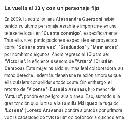
La vuelta al 13 y con un personaje fijo
En 2009, la actriz italiana
Alessandra Guerzoni
había
tenido su último personaje estable e importante en una
teleserie local, en
"Cuenta conmigo"
, específicamente.
Tras ello, tuvo participaciones especiales en proyectos
como
"Soltera otra vez"
,
"Graduados"
y
"Matriarcas"
,
por nombrar a algunos. Ahora regresa al
13
para ser
"Victoria"
, la eficiente asesora de
"Arturo"
(
Cristián
Campos
). Esta mujer ha sido su más leal colaboradora, su
mano derecha... además, tienen una relación amorosa que
ella quisiera consolidar a toda costa. Sin embargo, el
retorno de
"Vicente"
(
Eusebio Arenas
), hijo menor de
"Arturo"
, pondrá en peligro sus planes. Eso, sumado a la
gran tensión que le trae a la
familia Márquez
la fuga de
"Lorena"
(
Loreto Aravena
), pondrá a prueba por primera
vez la capacidad de
"Victoria"
de defender a quienes ama.