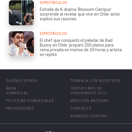
ESPECTÁCULOS
Estrella de K-drama ‘Blossom Campus’
sorprende al revelar que vive en Chile: actor
explicó sus razones
ESPECTÁCULOS
El chef que conquistó el paladar de Bad
Bunny en Chile: preparó 200 platos para
cena privada en menos de 24 horas y artista
se repitió
QUIÉNES SOMOS
TRABAJA CON NOSOTROS
ÁREA
CERTIFICADO DE
COMERCIAL
HONORARIOS 2012
POLÍTICAS COMERCIALES
MEDICIÓN ANTENAS
PROVEEDORES
CONTACTO
BRANDED CONTENT