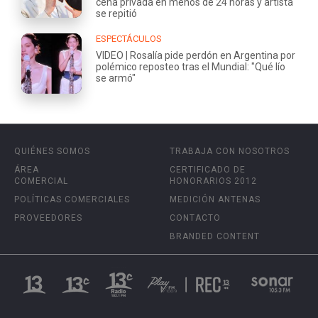
cena privada en menos de 24 horas y artista
se repitió
ESPECTÁCULOS
VIDEO | Rosalía pide perdón en Argentina por
polémico reposteo tras el Mundial: "Qué lío
se armó"
QUIÉNES SOMOS
TRABAJA CON NOSOTROS
ÁREA
CERTIFICADO DE
COMERCIAL
HONORARIOS 2012
POLÍTICAS COMERCIALES
MEDICIÓN ANTENAS
PROVEEDORES
CONTACTO
BRANDED CONTENT