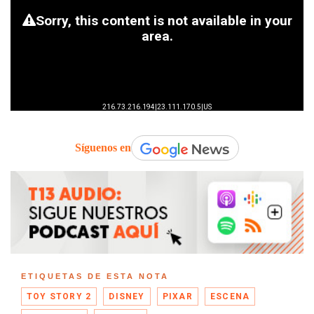
Síguenos en
ETIQUETAS DE ESTA NOTA
TOY STORY 2
DISNEY
PIXAR
ESCENA