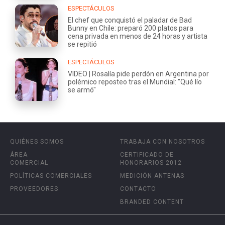
ESPECTÁCULOS
El chef que conquistó el paladar de Bad
Bunny en Chile: preparó 200 platos para
cena privada en menos de 24 horas y artista
se repitió
ESPECTÁCULOS
VIDEO | Rosalía pide perdón en Argentina por
polémico reposteo tras el Mundial: "Qué lío
se armó"
QUIÉNES SOMOS
TRABAJA CON NOSOTROS
ÁREA
CERTIFICADO DE
COMERCIAL
HONORARIOS 2012
POLÍTICAS COMERCIALES
MEDICIÓN ANTENAS
PROVEEDORES
CONTACTO
BRANDED CONTENT