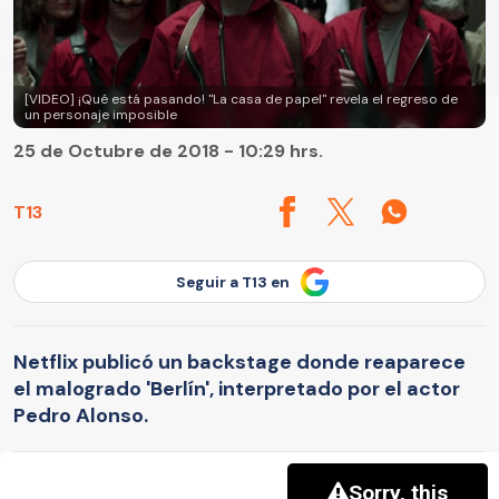
[VIDEO] ¡Qué está pasando! "La casa de papel" revela el regreso de
un personaje imposible
25 de Octubre de 2018 - 10:29 hrs.
T13
Seguir a T13 en
Netflix publicó un backstage donde reaparece
el malogrado 'Berlín', interpretado por el actor
Pedro Alonso.