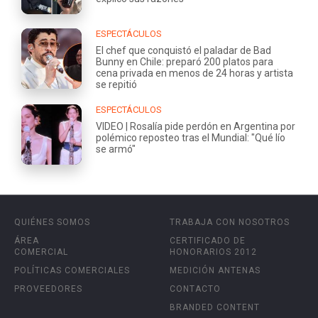
ESPECTÁCULOS
El chef que conquistó el paladar de Bad
Bunny en Chile: preparó 200 platos para
cena privada en menos de 24 horas y artista
se repitió
ESPECTÁCULOS
VIDEO | Rosalía pide perdón en Argentina por
polémico reposteo tras el Mundial: "Qué lío
se armó"
QUIÉNES SOMOS
TRABAJA CON NOSOTROS
ÁREA
CERTIFICADO DE
COMERCIAL
HONORARIOS 2012
POLÍTICAS COMERCIALES
MEDICIÓN ANTENAS
PROVEEDORES
CONTACTO
BRANDED CONTENT