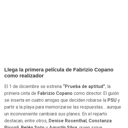
Llega la primera película de Fabrizio Copano
como realizador
El 1 de diciembre se estrena
“Prueba de aptitud”
, la
primera cinta de
Fabrizio Copano
como director. El guión
se inserta en cuatro amigas que deciden robarse la
PSU
y
partir a la playa para memorizarse las respuestas… aunque
un inconveniente cambiará sus planes. En el reparto
destacan, entre otros,
Denise Rosenthal
,
Constanza
Piccoli
,
Belén Soto
y
Agustín Silva
, quien sigue