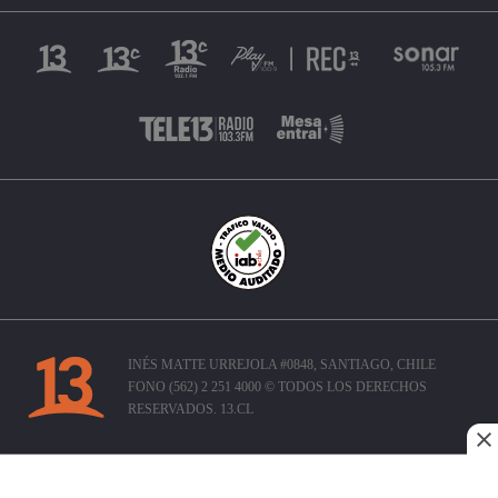
INÉS MATTE URREJOLA #0848, SANTIAGO, CHILE
FONO (562) 2 251 4000 © TODOS LOS DERECHOS
RESERVADOS. 13.CL