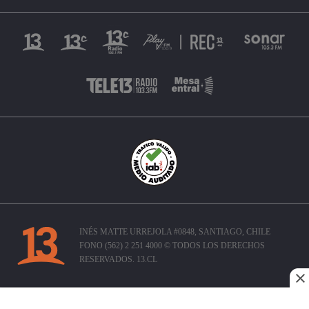
INÉS MATTE URREJOLA #0848, SANTIAGO, CHILE
FONO (562) 2 251 4000 © TODOS LOS DERECHOS
RESERVADOS. 13.CL