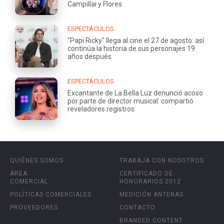
Campillai y Flores
ESPECTÁCULOS
"Papi Ricky" llega al cine el 27 de agosto: así
continúa la historia de sus personajes 19
años después
ESPECTÁCULOS
Excantante de La Bella Luz denunció acoso
por parte de director musical: compartió
reveladores registros
QUIÉNES SOMOS
TRABAJA CON NOSOTROS
ÁREA
CERTIFICADO DE
COMERCIAL
HONORARIOS 2012
POLÍTICAS COMERCIALES
MEDICIÓN ANTENAS
PROVEEDORES
CONTACTO
BRANDED CONTENT