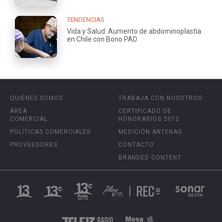
TENDENCIAS
Vida y Salud: Aumento de abdominoplastía
en Chile con Bono PAD
QUIÉNES SOMOS
TRABAJA CON NOSOTROS
ÁREA
CERTIFICADO DE
COMERCIAL
HONORARIOS 2012
POLÍTICAS COMERCIALES
MEDICIÓN ANTENAS
PROVEEDORES
CONTACTO
BRANDED CONTENT