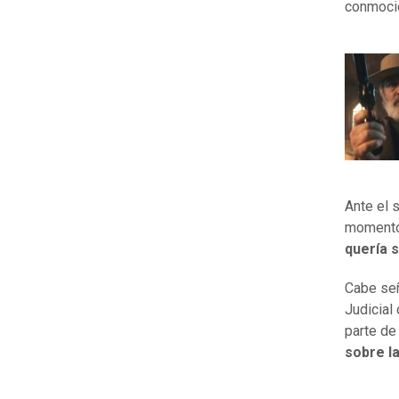
conmocio
Ante el s
momento 
quería s
Cabe señ
Judicial
parte de 
sobre l