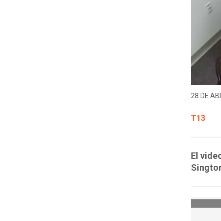
28 DE ABR
T13
El vide
Sington