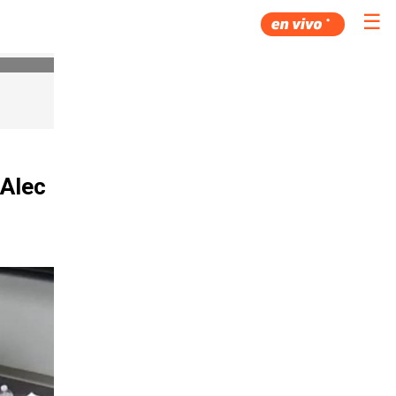
☰
 Alec