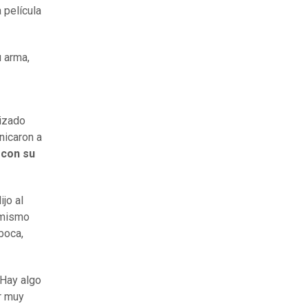
a película
u arma,
lizado
nicaron a
 con su
dijo al
 mismo
boca,
Hay algo
or muy