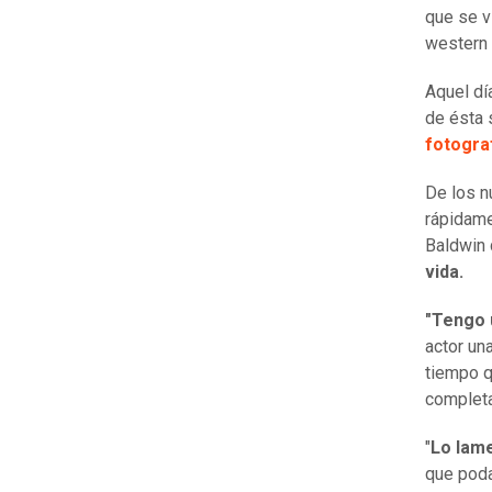
que se v
western 
Aquel dí
de ésta 
fotogra
De los n
rápidame
Baldwin 
vida.
"Tengo 
actor una
tiempo q
complet
"
Lo lame
que podam