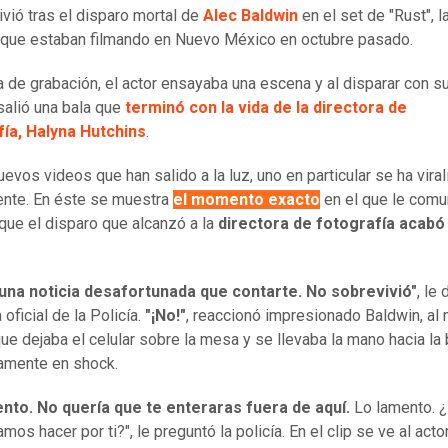
ivió tras el disparo mortal de
Alec Baldwin
en el set de "Rust", l
que estaban filmando en Nuevo México en octubre pasado.
a de grabación, el actor ensayaba una escena y al disparar con s
salió una bala que
terminó con la vida de la directora de
fía, Halyna Hutchins
.
uevos videos que han salido a la luz, uno en particular se ha vira
nte. En éste se muestra
el momento exacto
en el que le comu
que el disparo que alcanzó a la
directora de fotografía acabó
una noticia desafortunada que contarte. No sobrevivió"
, le 
 oficial de la Policía.
"¡No!"
, reaccionó impresionado Baldwin, al
ue dejaba el celular sobre la mesa y se llevaba la mano hacia la 
amente en shock.
nto. No quería que te enteraras fuera de aquí.
Lo lamento. ¿
os hacer por ti?", le preguntó la policía. En el clip se ve al act