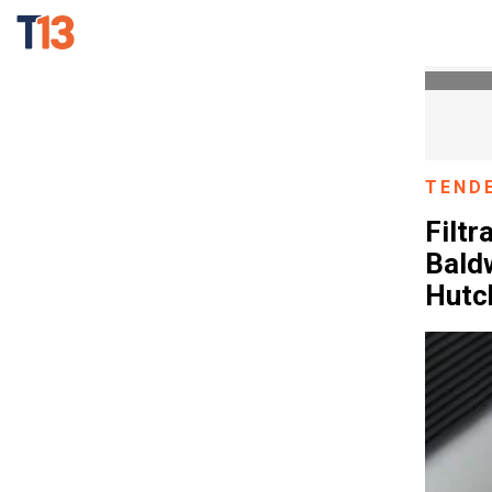
TEND
Filtr
Baldw
Hutc