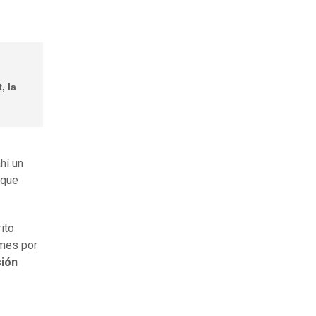
, la
hí un
 que
ito
rmes por
sión