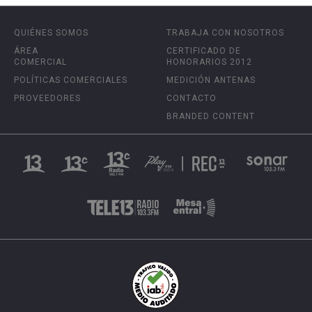
QUIÉNES SOMOS
TRABAJA CON NOSOTROS
ÁREA
CERTIFICADO DE
COMERCIAL
HONORARIOS 2012
POLÍTICAS COMERCIALES
MEDICIÓN ANTENAS
PROVEEDORES
CONTACTO
BRANDED CONTENT