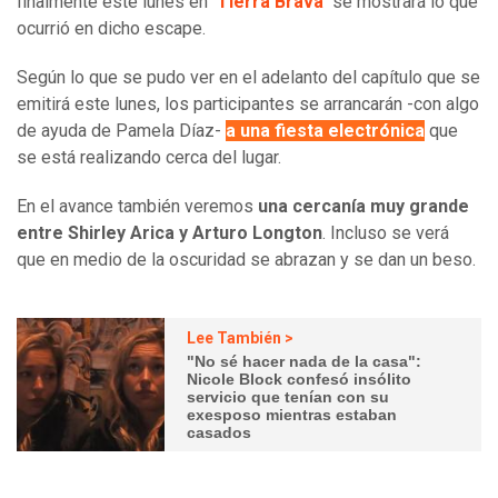
finalmente este lunes en
'Tierra Brava'
se mostrará lo que
ocurrió en dicho escape.
Según lo que se pudo ver en el adelanto del capítulo que se
emitirá este lunes, los participantes se arrancarán -con algo
de ayuda de Pamela Díaz-
a una fiesta electrónica
que
se está realizando cerca del lugar.
En el avance también veremos
una cercanía muy grande
entre Shirley Arica y Arturo Longton
. Incluso se verá
que en medio de la oscuridad se abrazan y se dan un beso.
Lee También >
"No sé hacer nada de la casa":
Nicole Block confesó insólito
servicio que tenían con su
exesposo mientras estaban
casados